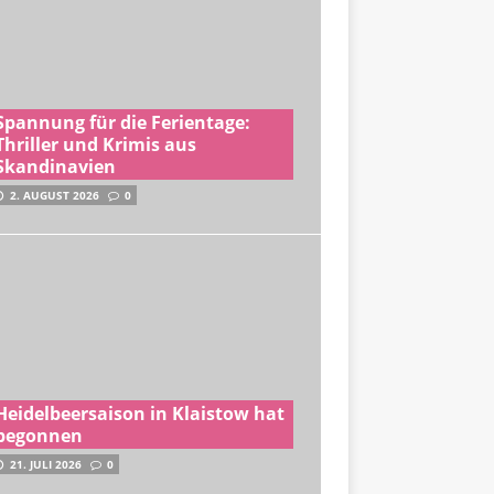
Spannung für die Ferientage:
Thriller und Krimis aus
Skandinavien
2. AUGUST 2026
0
Heidelbeersaison in Klaistow hat
begonnen
21. JULI 2026
0