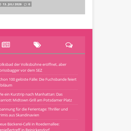
13. JULI 2026
0
olksbad der Volksbühne eröffnet, aber
brissbagger vor dem SEZ
chon 100 gelöste Fälle: Die Fuchsbande feiert
ubiläum
ie ein Kurztrip nach Manhattan: Das
arriott Midtown Grill am Potsdamer Platz
pannung für die Ferientage: Thriller und
rimis aus Skandinavien
eue Bäckerei-Café in Roedernallee:
enießertreff in Reinickendorf