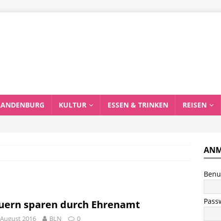
RANDENBURG
KULTUR
ESSEN & TRINKEN
REISEN
ANM
Benu
Pass
uern sparen durch Ehrenamt
 August 2016
BLN
0