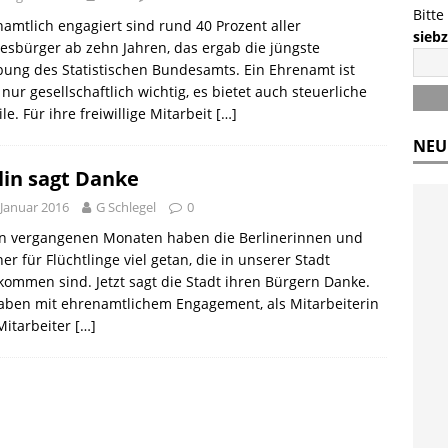
Bitte
amtlich engagiert sind rund 40 Prozent aller
sieb
sbürger ab zehn Jahren, das ergab die jüngste
ung des Statistischen Bundesamts. Ein Ehrenamt ist
 nur gesellschaftlich wichtig, es bietet auch steuerliche
ile. Für ihre freiwillige Mitarbeit
[…]
NEU
lin sagt Danke
 Januar 2016
G Schlegel
0
en vergangenen Monaten haben die Berlinerinnen und
ner für Flüchtlinge viel getan, die in unserer Stadt
ommen sind. Jetzt sagt die Stadt ihren Bürgern Danke.
aben mit ehrenamtlichem Engagement, als Mitarbeiterin
Mitarbeiter
[…]