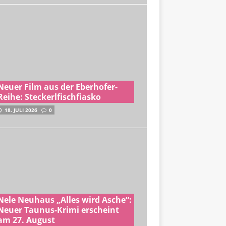
Neuer Film aus der Eberhofer-
Reihe: Steckerlfischfiasko
18. JULI 2026
0
Nele Neuhaus „Alles wird Asche“:
Neuer Taunus-Krimi erscheint
am 27. August