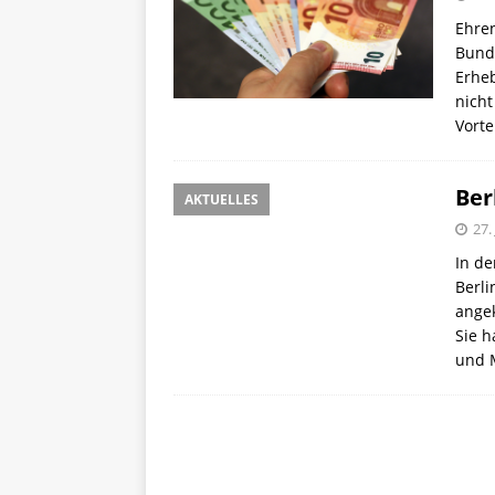
Ehren
Bunde
Erheb
nicht
Vorte
Ber
AKTUELLES
27.
In d
Berli
angek
Sie h
und 