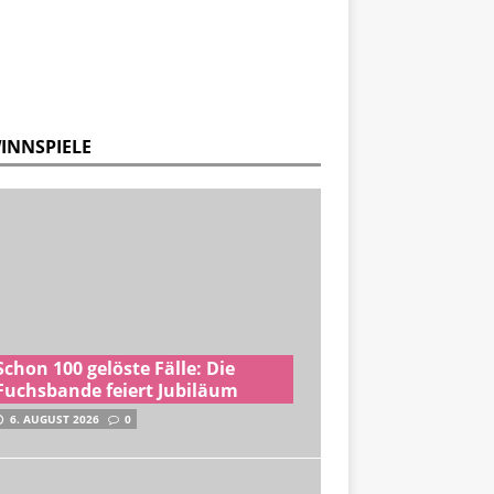
INNSPIELE
Schon 100 gelöste Fälle: Die
Fuchsbande feiert Jubiläum
6. AUGUST 2026
0