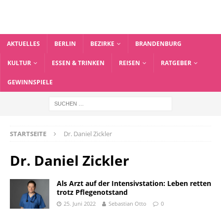
AKTUELLES
BERLIN
BEZIRKE
BRANDENBURG
KULTUR
ESSEN & TRINKEN
REISEN
RATGEBER
GEWINNSPIELE
STARTSEITE
Dr. Daniel Zickler
Dr. Daniel Zickler
Als Arzt auf der Intensivstation: Leben retten
trotz Pflegenotstand
25. Juni 2022
Sebastian Otto
0