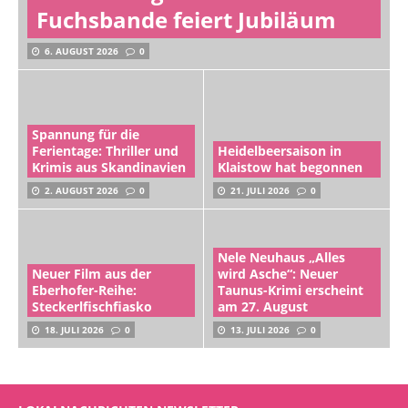
Fuchsbande feiert Jubiläum
6. AUGUST 2026
0
Spannung für die
Ferientage: Thriller und
Heidelbeersaison in
Krimis aus Skandinavien
Klaistow hat begonnen
2. AUGUST 2026
0
21. JULI 2026
0
Nele Neuhaus „Alles
Neuer Film aus der
wird Asche“: Neuer
Eberhofer-Reihe:
Taunus-Krimi erscheint
Steckerlfischfiasko
am 27. August
18. JULI 2026
0
13. JULI 2026
0