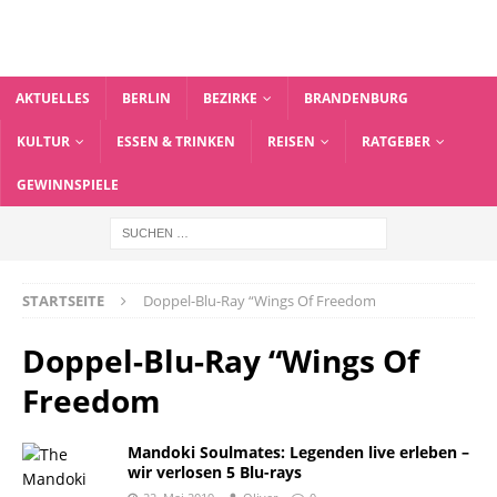
AKTUELLES
BERLIN
BEZIRKE
BRANDENBURG
KULTUR
ESSEN & TRINKEN
REISEN
RATGEBER
GEWINNSPIELE
STARTSEITE
Doppel-Blu-Ray “Wings Of Freedom
Doppel-Blu-Ray “Wings Of
Freedom
Mandoki Soulmates: Legenden live erleben –
wir verlosen 5 Blu-rays