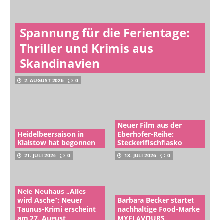
Spannung für die Ferientage:
Thriller und Krimis aus
Skandinavien
2. AUGUST 2026
0
Neuer Film aus der
Heidelbeersaison in
Eberhofer-Reihe:
Klaistow hat begonnen
Steckerlfischfiasko
21. JULI 2026
0
18. JULI 2026
0
Nele Neuhaus „Alles
wird Asche“: Neuer
Barbara Becker startet
Taunus-Krimi erscheint
nachhaltige Food-Marke
am 27. August
MYFLAVOURS