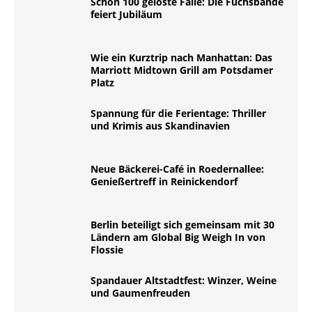
Schon 100 gelöste Fälle: Die Fuchsbande
feiert Jubiläum
Wie ein Kurztrip nach Manhattan: Das
Marriott Midtown Grill am Potsdamer
Platz
Spannung für die Ferientage: Thriller
und Krimis aus Skandinavien
Neue Bäckerei-Café in Roedernallee:
Genießertreff in Reinickendorf
Berlin beteiligt sich gemeinsam mit 30
Ländern am Global Big Weigh In von
Flossie
Spandauer Altstadtfest: Winzer, Weine
und Gaumenfreuden