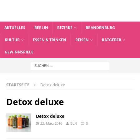
AKTUELLES
BERLIN
BEZIRKE
BRANDENBURG
KULTUR
ESSEN & TRINKEN
REISEN
RATGEBER
GEWINNSPIELE
STARTSEITE
Detox deluxe
Detox deluxe
Detox deluxe
22. März 2016
BLN
0