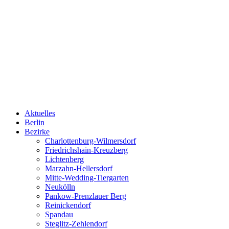
Aktuelles
Berlin
Bezirke
Charlottenburg-Wilmersdorf
Friedrichshain-Kreuzberg
Lichtenberg
Marzahn-Hellersdorf
Mitte-Wedding-Tiergarten
Neukölln
Pankow-Prenzlauer Berg
Reinickendorf
Spandau
Steglitz-Zehlendorf