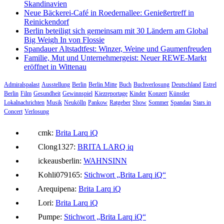
Skandinavien
Neue Bäckerei-Café in Roedernallee: Genießertreff in
Reinickendorf
Berlin beteiligt sich gemeinsam mit 30 Ländern am Global
Big Weigh In von Flossie
Spandauer Altstadtfest: Winzer, Weine und Gaumenfreuden
Familie, Mut und Unternehmergeist: Neuer REWE-Markt
eröffnet in Wittenau
Admiralspalast
Ausstellung
Berlin
Berlin Mitte
Buch
Buchverlosung
Deutschland
Estrel
Berlin
Film
Gesundheit
Gewinnspiel
Kiezreportage
Kinder
Konzert
Künstler
Lokalnachrichten
Musik
Neukölln
Pankow
Ratgeber
Show
Sommer
Spandau
Stars in
Concert
Verlosung
cmk:
Brita Larq iQ
Clong1327:
BRITA LARQ iq
ickeausberlin:
WAHNSINN
Kohli079165:
Stichwort „Brita Larq iQ“
Arequipena:
Brita Larq iQ
Lori:
Brita Larq iQ
Pumpe:
Stichwort „Brita Larq iQ“