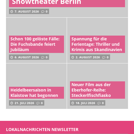
Showtheater Berlin
7. AUGUST 2026
0
Schon 100 gelöste Fälle:
Spannung für die
Die Fuchsbande feiert
Ferientage: Thriller und
Jubiläum
Krimis aus Skandinavien
6. AUGUST 2026
0
2. AUGUST 2026
0
Neuer Film aus der
Heidelbeersaison in
Eberhofer-Reihe:
Klaistow hat begonnen
Steckerlfischfiasko
21. JULI 2026
0
18. JULI 2026
0
LOKALNACHRICHTEN NEWSLETTER