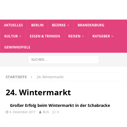
AKTUELLES
BERLIN
BEZIRKE
BRANDENBURG
KULTUR
ESSEN & TRINKEN
REISEN
RATGEBER
GEWINNSPIELE
STARTSEITE
24. Wintermarkt
24. Wintermarkt
Großer Erfolg beim Wintermarkt in der Schabracke
6. Dezember 2017
BLN
0