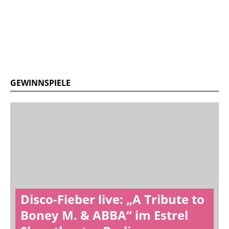
GEWINNSPIELE
Disco-Fieber live: „A Tribute to
Boney M. & ABBA“ im Estrel