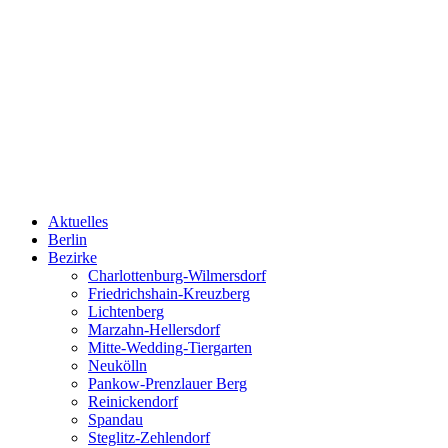
Aktuelles
Berlin
Bezirke
Charlottenburg-Wilmersdorf
Friedrichshain-Kreuzberg
Lichtenberg
Marzahn-Hellersdorf
Mitte-Wedding-Tiergarten
Neukölln
Pankow-Prenzlauer Berg
Reinickendorf
Spandau
Steglitz-Zehlendorf