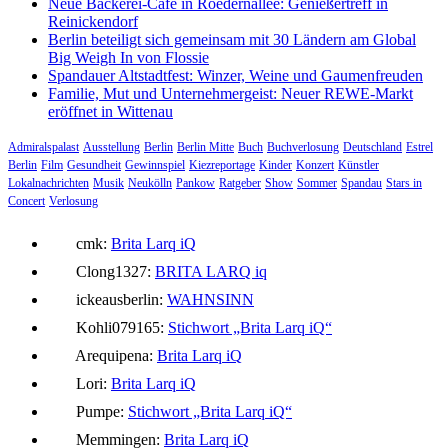
Neue Bäckerei-Café in Roedernallee: Genießertreff in
Reinickendorf
Berlin beteiligt sich gemeinsam mit 30 Ländern am Global
Big Weigh In von Flossie
Spandauer Altstadtfest: Winzer, Weine und Gaumenfreuden
Familie, Mut und Unternehmergeist: Neuer REWE-Markt
eröffnet in Wittenau
Admiralspalast
Ausstellung
Berlin
Berlin Mitte
Buch
Buchverlosung
Deutschland
Estrel
Berlin
Film
Gesundheit
Gewinnspiel
Kiezreportage
Kinder
Konzert
Künstler
Lokalnachrichten
Musik
Neukölln
Pankow
Ratgeber
Show
Sommer
Spandau
Stars in
Concert
Verlosung
cmk:
Brita Larq iQ
Clong1327:
BRITA LARQ iq
ickeausberlin:
WAHNSINN
Kohli079165:
Stichwort „Brita Larq iQ“
Arequipena:
Brita Larq iQ
Lori:
Brita Larq iQ
Pumpe:
Stichwort „Brita Larq iQ“
Memmingen:
Brita Larq iQ