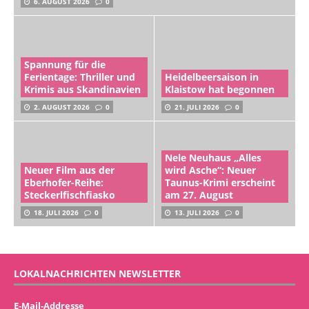
6. AUGUST 2026
0
Spannung für die
Ferientage: Thriller und
Heidelbeersaison in
Krimis aus Skandinavien
Klaistow hat begonnen
2. AUGUST 2026
0
21. JULI 2026
0
Nele Neuhaus „Alles
Neuer Film aus der
wird Asche“: Neuer
Eberhofer-Reihe:
Taunus-Krimi erscheint
Steckerlfischfiasko
am 27. August
18. JULI 2026
0
13. JULI 2026
0
LOKALNACHRICHTEN NEWSLETTER
E-Mail-Addresse