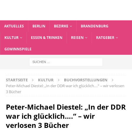
AKTUELLES
BERLIN
BEZIRKE
BRANDENBURG
KULTUR
ESSEN & TRINKEN
REISEN
RATGEBER
GEWINNSPIELE
STARTSEITE
KULTUR
BUCHVORSTELLUNGEN
Peter-Michael Diestel: „In der DDR war ich glücklich….“ – wir verlosen
3 Bücher
Peter-Michael Diestel: „In der DDR
war ich glücklich….“ – wir
verlosen 3 Bücher