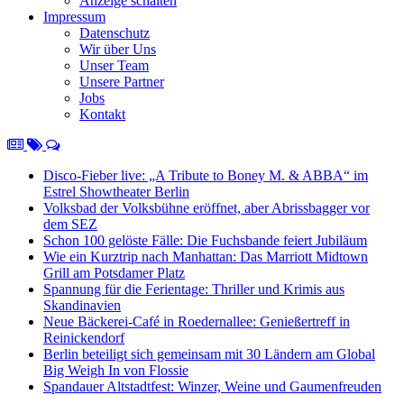
Anzeige schalten
Impressum
Datenschutz
Wir über Uns
Unser Team
Unsere Partner
Jobs
Kontakt
Disco-Fieber live: „A Tribute to Boney M. & ABBA“ im
Estrel Showtheater Berlin
Volksbad der Volksbühne eröffnet, aber Abrissbagger vor
dem SEZ
Schon 100 gelöste Fälle: Die Fuchsbande feiert Jubiläum
Wie ein Kurztrip nach Manhattan: Das Marriott Midtown
Grill am Potsdamer Platz
Spannung für die Ferientage: Thriller und Krimis aus
Skandinavien
Neue Bäckerei-Café in Roedernallee: Genießertreff in
Reinickendorf
Berlin beteiligt sich gemeinsam mit 30 Ländern am Global
Big Weigh In von Flossie
Spandauer Altstadtfest: Winzer, Weine und Gaumenfreuden