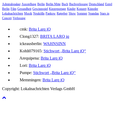
Admiralspalast
Ausstellung
Berlin
Berlin Mitte
Buch
Buchverlosung
Deutschland
Estrel
Berlin
Film
Gesundheit
Gewinnspiel
Kiezreportage
Kinder
Konzert
Künstler
Lokalnachrichten
Musik
Neukölln
Pankow
Ratgeber
Show
Sommer
Spandau
Stars in
Concert
Verlosung
cmk:
Brita Larq iQ
Clong1327:
BRITA LARQ iq
ickeausberlin:
WAHNSINN
Kohli079165:
Stichwort „Brita Larq iQ“
Arequipena:
Brita Larq iQ
Lori:
Brita Larq iQ
Pumpe:
Stichwort „Brita Larq iQ“
Memmingen:
Brita Larq iQ
Copyright: Lokalnachrichten Verlags GmbH