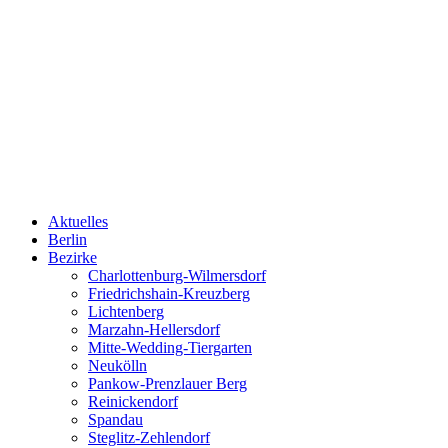
Aktuelles
Berlin
Bezirke
Charlottenburg-Wilmersdorf
Friedrichshain-Kreuzberg
Lichtenberg
Marzahn-Hellersdorf
Mitte-Wedding-Tiergarten
Neukölln
Pankow-Prenzlauer Berg
Reinickendorf
Spandau
Steglitz-Zehlendorf