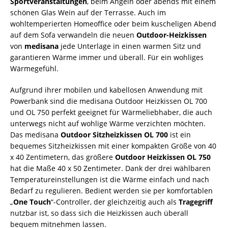
Sportveranstaltungen
, beim Angeln oder abends mit einem
schönen Glas Wein auf der Terrasse. Auch im
wohltemperierten Homeoffice oder beim kuscheligen Abend
auf dem Sofa verwandeln die neuen
Outdoor-Heizkissen
von
medisana
jede Unterlage in einen warmen Sitz und
garantieren Wärme immer und überall. Für ein wohliges
Wärmegefühl.
Aufgrund ihrer mobilen und kabellosen Anwendung mit
Powerbank sind die medisana Outdoor Heizkissen OL 700
und OL 750 perfekt geeignet für Wärmeliebhaber, die auch
unterwegs nicht auf wohlige Wärme verzichten möchten.
Das medisana
Outdoor Sitzheizkissen OL 700
ist ein
bequemes Sitzheizkissen mit einer kompakten Größe von 40
x 40 Zentimetern, das größere
Outdoor Heizkissen OL 750
hat die Maße 40 x 50 Zentimeter. Dank der drei wählbaren
Temperatureinstellungen ist die Wärme einfach und nach
Bedarf zu regulieren. Bedient werden sie per komfortablen
„
One Touch
“-Controller, der gleichzeitig auch als
Tragegriff
nutzbar ist, so dass sich die Heizkissen auch überall
bequem mitnehmen lassen.