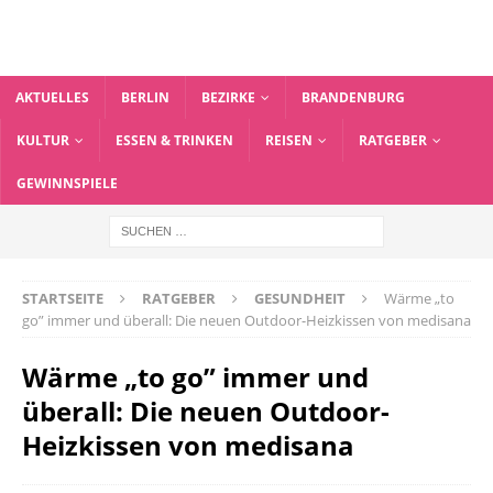
AKTUELLES
BERLIN
BEZIRKE
BRANDENBURG
KULTUR
ESSEN & TRINKEN
REISEN
RATGEBER
GEWINNSPIELE
STARTSEITE
RATGEBER
GESUNDHEIT
Wärme „to
go” immer und überall: Die neuen Outdoor-Heizkissen von medisana
Wärme „to go” immer und
überall: Die neuen Outdoor-
Heizkissen von medisana