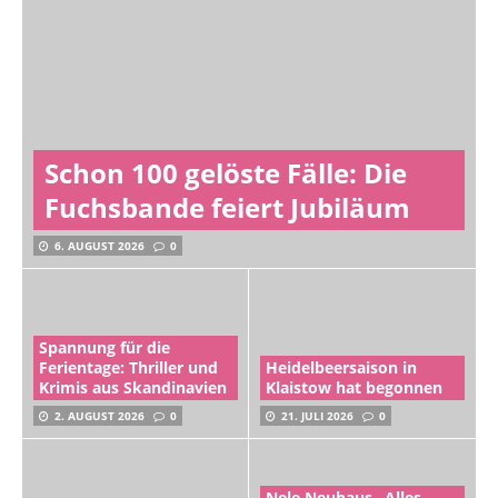
Schon 100 gelöste Fälle: Die
Fuchsbande feiert Jubiläum
6. AUGUST 2026
0
Spannung für die
Ferientage: Thriller und
Heidelbeersaison in
Krimis aus Skandinavien
Klaistow hat begonnen
2. AUGUST 2026
0
21. JULI 2026
0
Nele Neuhaus „Alles