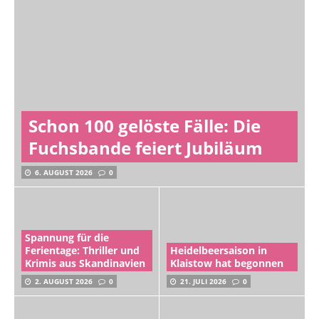
Schon 100 gelöste Fälle: Die
Fuchsbande feiert Jubiläum
6. AUGUST 2026
0
Spannung für die
Ferientage: Thriller und
Heidelbeersaison in
Krimis aus Skandinavien
Klaistow hat begonnen
2. AUGUST 2026
0
21. JULI 2026
0