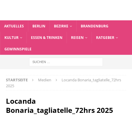
AKTUELLES
BERLIN
BEZIRKE
BRANDENBURG
KULTUR
ESSEN & TRINKEN
REISEN
RATGEBER
GEWINNSPIELE
STARTSEITE
Medien
Locanda Bonaria_tagliatelle_72hrs
2025
Locanda
Bonaria_tagliatelle_72hrs 2025