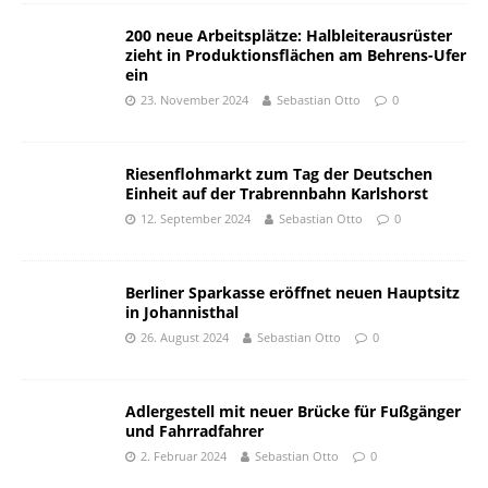
200 neue Arbeitsplätze: Halbleiterausrüster
zieht in Produktionsflächen am Behrens-Ufer
ein
23. November 2024
Sebastian Otto
0
Riesenflohmarkt zum Tag der Deutschen
Einheit auf der Trabrennbahn Karlshorst
12. September 2024
Sebastian Otto
0
Berliner Sparkasse eröffnet neuen Hauptsitz
in Johannisthal
26. August 2024
Sebastian Otto
0
Adlergestell mit neuer Brücke für Fußgänger
und Fahrradfahrer
2. Februar 2024
Sebastian Otto
0