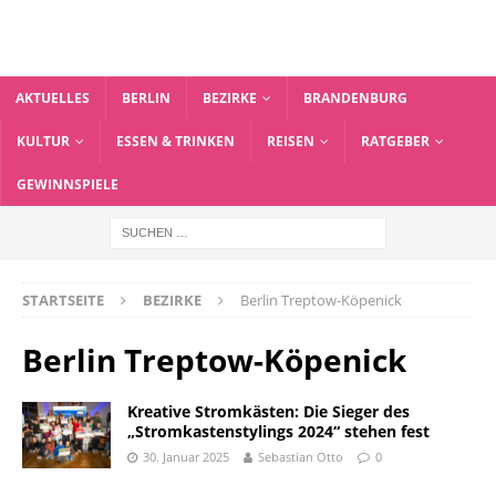
AKTUELLES
BERLIN
BEZIRKE
BRANDENBURG
KULTUR
ESSEN & TRINKEN
REISEN
RATGEBER
GEWINNSPIELE
STARTSEITE
BEZIRKE
Berlin Treptow-Köpenick
Berlin Treptow-Köpenick
Kreative Stromkästen: Die Sieger des
„Stromkastenstylings 2024“ stehen fest
30. Januar 2025
Sebastian Otto
0