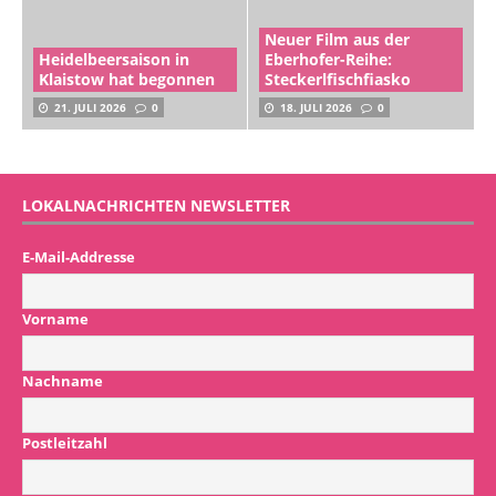
Neuer Film aus der
Heidelbeersaison in
Eberhofer-Reihe:
Klaistow hat begonnen
Steckerlfischfiasko
21. JULI 2026
0
18. JULI 2026
0
LOKALNACHRICHTEN NEWSLETTER
E-Mail-Addresse
Vorname
Nachname
Postleitzahl