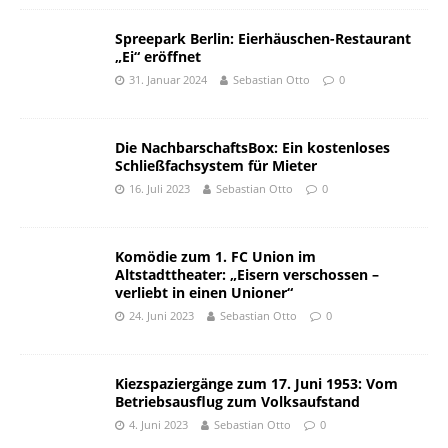
Spreepark Berlin: Eierhäuschen-Restaurant
„Ei“ eröffnet
31. Januar 2024
Sebastian Otto
0
Die NachbarschaftsBox: Ein kostenloses
Schließfachsystem für Mieter
16. Juli 2023
Sebastian Otto
0
Komödie zum 1. FC Union im
Altstadttheater: „Eisern verschossen –
verliebt in einen Unioner“
24. Juni 2023
Sebastian Otto
0
Kiezspaziergänge zum 17. Juni 1953: Vom
Betriebsausflug zum Volksaufstand
4. Juni 2023
Sebastian Otto
0