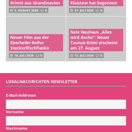
Krimis aus Skandinavien
Klaistow hat begonnen
2. AUGUST 2026
0
21. JULI 2026
0
Nele Neuhaus „Alles
Neuer Film aus der
wird Asche“: Neuer
Eberhofer-Reihe:
Taunus-Krimi erscheint
Steckerlfischfiasko
am 27. August
18. JULI 2026
0
13. JULI 2026
0
LOKALNACHRICHTEN NEWSLETTER
E-Mail-Addresse
Vorname
Nachname