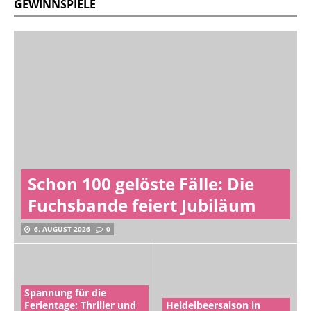
GEWINNSPIELE
Schon 100 gelöste Fälle: Die
Fuchsbande feiert Jubiläum
6. AUGUST 2026
0
Spannung für die
Ferientage: Thriller und
Heidelbeersaison in