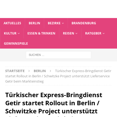
AKTUELLES
BERLIN
BEZIRKE
BRANDENBURG
KULTUR
ESSEN & TRINKEN
REISEN
RATGEBER
GEWINNSPIELE
STARTSEITE
BERLIN
Türkischer Express-Bringdienst Getir
startet Rollout in Berlin / Schwitzke Project unterstützt Lieferservice
Getir beim Markteinstieg
Türkischer Express-Bringdienst
Getir startet Rollout in Berlin /
Schwitzke Project unterstützt