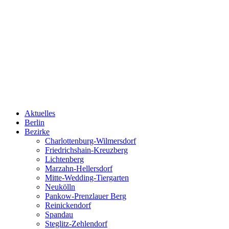
Aktuelles
Berlin
Bezirke
Charlottenburg-Wilmersdorf
Friedrichshain-Kreuzberg
Lichtenberg
Marzahn-Hellersdorf
Mitte-Wedding-Tiergarten
Neukölln
Pankow-Prenzlauer Berg
Reinickendorf
Spandau
Steglitz-Zehlendorf