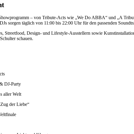
nt
d Showprogramm – von Tribute-Acts wie „We Do ABBA“ und „A Tribut
s. DJs sorgen täglich von 11:00 bis 22:00 Uhr für den passenden Sound
, Streetfood, Design- und Lifestyle-Ausstellern sowie Kunstinstallati
 Schulter schauen.
cts
 & DJ-Party
 aller Welt
„Zug der Liebe“
eltfinale