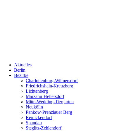
Aktuelles
Berlin
Bezirke
Charlottenburg-Wilmersdorf
Friedrichshain-Kreuzberg
Lichtenberg
Marzahn-Hellersdorf
Mitte-Wedding-Tiergarten
Neukölln
Pankow-Prenzlauer Berg
Reinickendorf
Spandau
Steglitz-Zehlendorf