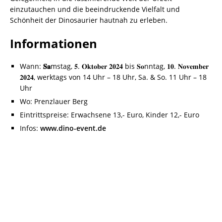
einzutauchen und die beeindruckende Vielfalt und
Schönheit der Dinosaurier hautnah zu erleben.
Informationen
Wann:
𝐒𝐚
mstag, 𝟓. 𝐎𝐤𝐭𝐨𝐛𝐞𝐫 𝟐𝟎𝟐𝟒 bis 𝐒𝐨nntag, 𝟏𝟎. 𝐍𝐨𝐯𝐞𝐦𝐛𝐞𝐫
𝟐𝟎𝟐𝟒, werktags von 14 Uhr – 18 Uhr, Sa. & So. 11 Uhr – 18
Uhr
Wo: Prenzlauer Berg
Eintrittspreise: Erwachsene 13,- Euro, Kinder 12,- Euro
Infos:
www.dino-event.de