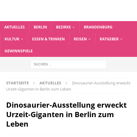
AKTUELLES
BERLIN
BEZIRKE
BRANDENBURG
KULTUR
ESSEN & TRINKEN
REISEN
RATGEBER
GEWINNSPIELE
STARTSEITE
AKTUELLES
Dinosaurier-Ausstellung erweckt
Urzeit-Giganten in Berlin zum Leben
Dinosaurier-Ausstellung erweckt
Urzeit-Giganten in Berlin zum
Leben