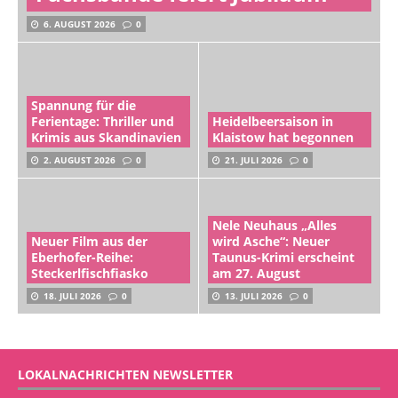
6. AUGUST 2026
0
Spannung für die
Ferientage: Thriller und
Heidelbeersaison in
Krimis aus Skandinavien
Klaistow hat begonnen
2. AUGUST 2026
0
21. JULI 2026
0
Nele Neuhaus „Alles
Neuer Film aus der
wird Asche“: Neuer
Eberhofer-Reihe:
Taunus-Krimi erscheint
Steckerlfischfiasko
am 27. August
18. JULI 2026
0
13. JULI 2026
0
LOKALNACHRICHTEN NEWSLETTER