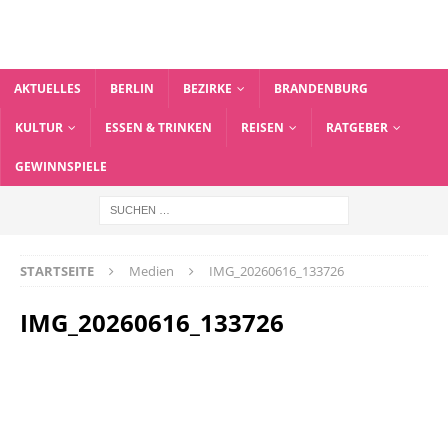
AKTUELLES
BERLIN
BEZIRKE
BRANDENBURG
KULTUR
ESSEN & TRINKEN
REISEN
RATGEBER
GEWINNSPIELE
STARTSEITE
Medien
IMG_20260616_133726
IMG_20260616_133726