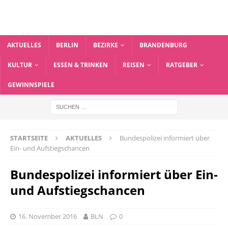
AKTUELLES
BERLIN
BEZIRKE
BRANDENBURG
KULTUR
ESSEN & TRINKEN
REISEN
RATGEBER
GEWINNSPIELE
STARTSEITE
AKTUELLES
Bundespolizei informiert über
Ein- und Aufstiegschancen
Bundespolizei informiert über Ein-
und Aufstiegschancen
16. November 2016
BLN
0