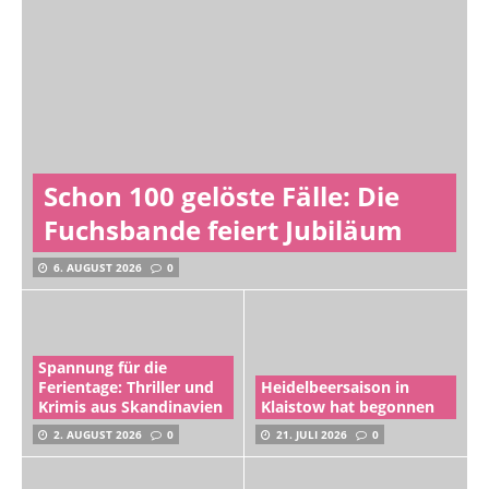
Schon 100 gelöste Fälle: Die
Fuchsbande feiert Jubiläum
6. AUGUST 2026
0
Spannung für die
Ferientage: Thriller und
Heidelbeersaison in
Krimis aus Skandinavien
Klaistow hat begonnen
2. AUGUST 2026
0
21. JULI 2026
0