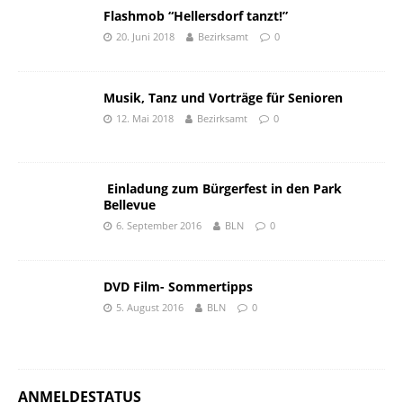
Flashmob “Hellersdorf tanzt!”
20. Juni 2018
Bezirksamt
0
Musik, Tanz und Vorträge für Senioren
12. Mai 2018
Bezirksamt
0
Einladung zum Bürgerfest in den Park
Bellevue
6. September 2016
BLN
0
DVD Film- Sommertipps
5. August 2016
BLN
0
ANMELDESTATUS