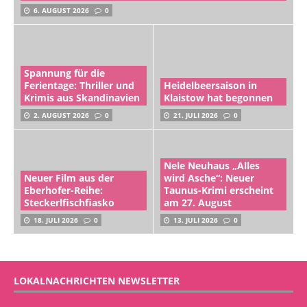
6. AUGUST 2026
0
Spannung für die
Ferientage: Thriller und
Heidelbeersaison in
Krimis aus Skandinavien
Klaistow hat begonnen
2. AUGUST 2026
0
21. JULI 2026
0
Nele Neuhaus „Alles
Neuer Film aus der
wird Asche“: Neuer
Eberhofer-Reihe:
Taunus-Krimi erscheint
Steckerlfischfiasko
am 27. August
18. JULI 2026
0
13. JULI 2026
0
LOKALNACHRICHTEN NEWSLETTER