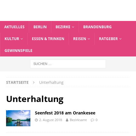
AKTUELLES
BERLIN
BEZIRKE
BRANDENBURG
KULTUR
ESSEN & TRINKEN
REISEN
RATGEBER
GEWINNSPIELE
STARTSEITE
Unterhaltung
Unterhaltung
Seenfest 2018 am Orankesee
2. August 2018
Bezirksamt
0