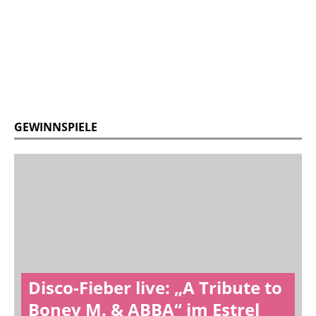
GEWINNSPIELE
Disco-Fieber live: „A Tribute to
Boney M. & ABBA“ im Estrel