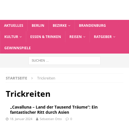
AKTUELLES
BERLIN
BEZIRKE
BRANDENBURG
KULTUR
ESSEN & TRINKEN
REISEN
RATGEBER
GEWINNSPIELE
STARTSEITE
Trickreiten
Trickreiten
„Cavalluna – Land der Tausend Träume“: Ein
fantastischer Ritt durch Asien
18. Januar 2024
Sebastian Otto
0