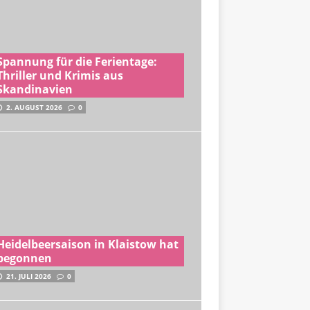
Spannung für die Ferientage:
Thriller und Krimis aus
Skandinavien
2. AUGUST 2026
0
Heidelbeersaison in Klaistow hat
begonnen
21. JULI 2026
0