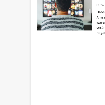
24.
Haben
Amazo
waren
verä
nega