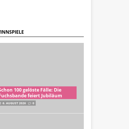
INNSPIELE
Schon 100 gelöste Fälle: Die
Fuchsbande feiert Jubiläum
6. AUGUST 2026
0