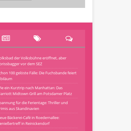
olksbad der Volksbühne eröffnet, aber
brissbagger vor dem SEZ
chon 100 gelöste Fälle: Die Fuchsbande feiert
ubiläum
ie ein Kurztrip nach Manhattan: Das
arriott Midtown Grill am Potsdamer Platz
pannung für die Ferientage: Thriller und
rimis aus Skandinavien
eue Bäckerei-Café in Roedernallee:
enießertreff in Reinickendorf