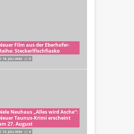
Neuer Film aus der Eberhofer-
Reihe: Steckerlfischfiasko
18. JULI 2026
0
Nele Neuhaus „Alles wird Asche“:
Neuer Taunus-Krimi erscheint
am 27. August
13. JULI 2026
0