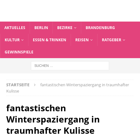
AKTUELLES
BERLIN
BEZIRKE
BRANDENBURG
KULTUR
ESSEN & TRINKEN
REISEN
RATGEBER
GEWINNSPIELE
STARTSEITE
fantastischen Winterspaziergang in traumhafter
Kulisse
fantastischen
Winterspaziergang in
traumhafter Kulisse