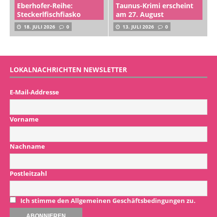
Eberhofer-Reihe:
Taunus-Krimi erscheint
Steckerlfischfiasko
am 27. August
18. JULI 2026
0
13. JULI 2026
0
LOKALNACHRICHTEN NEWSLETTER
E-Mail-Addresse
Vorname
Nachname
Postleitzahl
Ich stimme den Allgemeinen Geschäftsbedingungen zu.