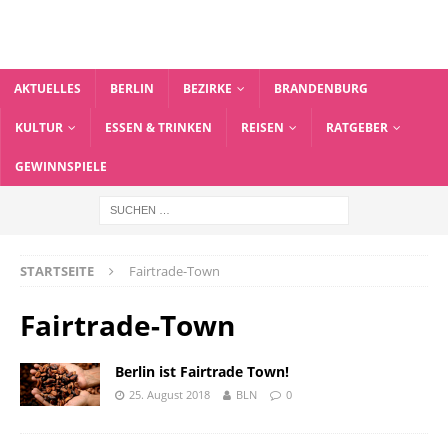
AKTUELLES
BERLIN
BEZIRKE
BRANDENBURG
KULTUR
ESSEN & TRINKEN
REISEN
RATGEBER
GEWINNSPIELE
STARTSEITE
Fairtrade-Town
Fairtrade-Town
Berlin ist Fairtrade Town!
25. August 2018
BLN
0