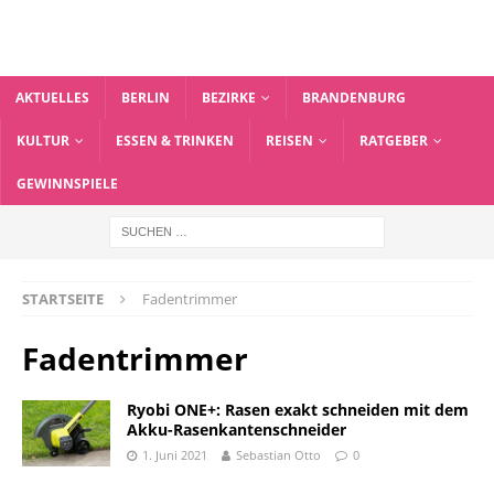
AKTUELLES
BERLIN
BEZIRKE
BRANDENBURG
KULTUR
ESSEN & TRINKEN
REISEN
RATGEBER
GEWINNSPIELE
STARTSEITE
Fadentrimmer
Fadentrimmer
Ryobi ONE+: Rasen exakt schneiden mit dem
Akku-Rasenkantenschneider
1. Juni 2021
Sebastian Otto
0