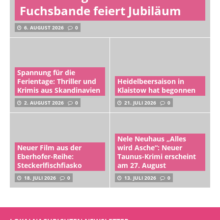
Fuchsbande feiert Jubiläum
6. AUGUST 2026
0
Spannung für die
Ferientage: Thriller und
Heidelbeersaison in
Krimis aus Skandinavien
Klaistow hat begonnen
2. AUGUST 2026
0
21. JULI 2026
0
Nele Neuhaus „Alles
Neuer Film aus der
wird Asche“: Neuer
Eberhofer-Reihe:
Taunus-Krimi erscheint
Steckerlfischfiasko
am 27. August
18. JULI 2026
0
13. JULI 2026
0