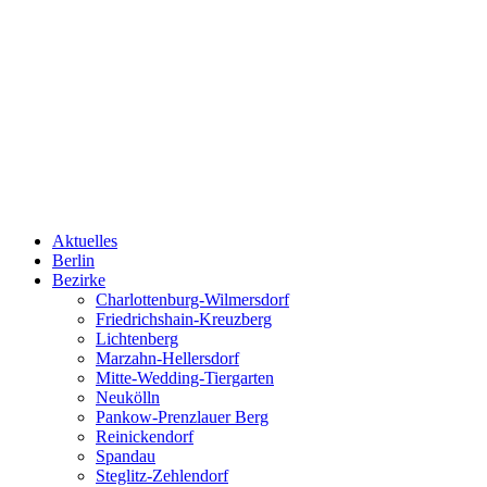
Aktuelles
Berlin
Bezirke
Charlottenburg-Wilmersdorf
Friedrichshain-Kreuzberg
Lichtenberg
Marzahn-Hellersdorf
Mitte-Wedding-Tiergarten
Neukölln
Pankow-Prenzlauer Berg
Reinickendorf
Spandau
Steglitz-Zehlendorf