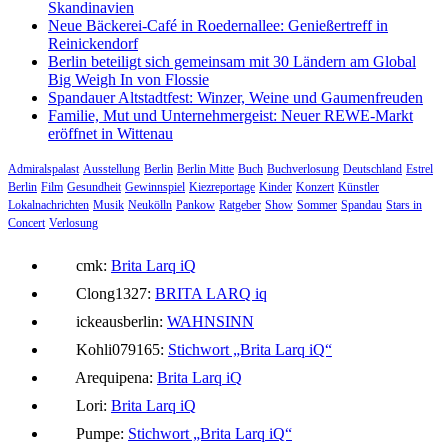
Skandinavien
Neue Bäckerei-Café in Roedernallee: Genießertreff in
Reinickendorf
Berlin beteiligt sich gemeinsam mit 30 Ländern am Global
Big Weigh In von Flossie
Spandauer Altstadtfest: Winzer, Weine und Gaumenfreuden
Familie, Mut und Unternehmergeist: Neuer REWE-Markt
eröffnet in Wittenau
Admiralspalast
Ausstellung
Berlin
Berlin Mitte
Buch
Buchverlosung
Deutschland
Estrel
Berlin
Film
Gesundheit
Gewinnspiel
Kiezreportage
Kinder
Konzert
Künstler
Lokalnachrichten
Musik
Neukölln
Pankow
Ratgeber
Show
Sommer
Spandau
Stars in
Concert
Verlosung
cmk:
Brita Larq iQ
Clong1327:
BRITA LARQ iq
ickeausberlin:
WAHNSINN
Kohli079165:
Stichwort „Brita Larq iQ“
Arequipena:
Brita Larq iQ
Lori:
Brita Larq iQ
Pumpe:
Stichwort „Brita Larq iQ“