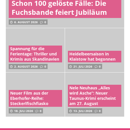
Schon 100 gelöste Fälle: Die
Fuchsbande feiert Jubiläum
6. AUGUST 2026
0
Spannung für die
Ferientage: Thriller und
Heidelbeersaison in
Krimis aus Skandinavien
Klaistow hat begonnen
2. AUGUST 2026
0
21. JULI 2026
0
Nele Neuhaus „Alles
Neuer Film aus der
wird Asche“: Neuer
Eberhofer-Reihe:
Taunus-Krimi erscheint
Steckerlfischfiasko
am 27. August
18. JULI 2026
0
13. JULI 2026
0