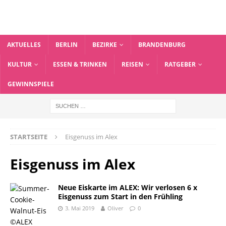
AKTUELLES
BERLIN
BEZIRKE
BRANDENBURG
KULTUR
ESSEN & TRINKEN
REISEN
RATGEBER
GEWINNSPIELE
STARTSEITE
Eisgenuss im Alex
Eisgenuss im Alex
Neue Eiskarte im ALEX: Wir verlosen 6 x
Eisgenuss zum Start in den Frühling
3. Mai 2019
Oliver
0