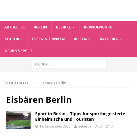
AKTUELLES
BERLIN
BEZIRKE
BRANDENBURG
KULTUR
ESSEN & TRINKEN
REISEN
RATGEBER
GEWINNSPIELE
STARTSEITE
Eisbären Berlin
Eisbären Berlin
Sport in Berlin – Tipps für sportbegeisterte
Einheimische und Touristen
18. September 2023
Sebastian Otto
0