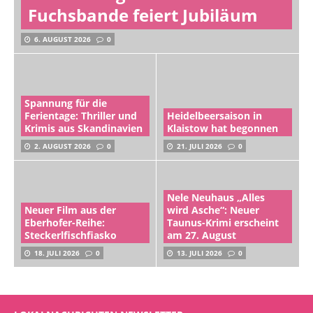
Fuchsbande feiert Jubiläum
6. AUGUST 2026
0
Spannung für die
Ferientage: Thriller und
Heidelbeersaison in
Krimis aus Skandinavien
Klaistow hat begonnen
2. AUGUST 2026
0
21. JULI 2026
0
Nele Neuhaus „Alles
Neuer Film aus der
wird Asche“: Neuer
Eberhofer-Reihe:
Taunus-Krimi erscheint
Steckerlfischfiasko
am 27. August
18. JULI 2026
0
13. JULI 2026
0