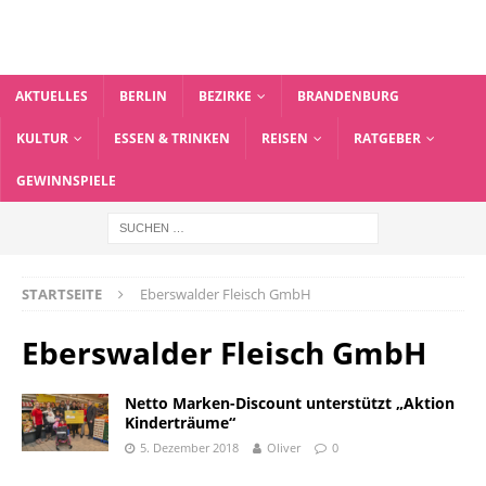
AKTUELLES
BERLIN
BEZIRKE
BRANDENBURG
KULTUR
ESSEN & TRINKEN
REISEN
RATGEBER
GEWINNSPIELE
STARTSEITE
Eberswalder Fleisch GmbH
Eberswalder Fleisch GmbH
Netto Marken-Discount unterstützt „Aktion
Kinderträume“
5. Dezember 2018
Oliver
0