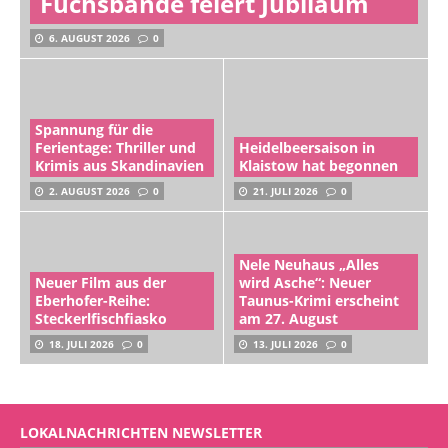
Fuchsbande feiert Jubiläum
6. AUGUST 2026
0
Spannung für die
Ferientage: Thriller und
Heidelbeersaison in
Krimis aus Skandinavien
Klaistow hat begonnen
2. AUGUST 2026
0
21. JULI 2026
0
Nele Neuhaus „Alles
Neuer Film aus der
wird Asche“: Neuer
Eberhofer-Reihe:
Taunus-Krimi erscheint
Steckerlfischfiasko
am 27. August
18. JULI 2026
0
13. JULI 2026
0
LOKALNACHRICHTEN NEWSLETTER