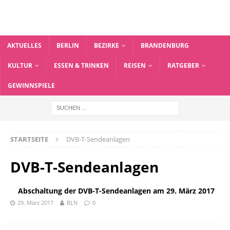
AKTUELLES
BERLIN
BEZIRKE
BRANDENBURG
KULTUR
ESSEN & TRINKEN
REISEN
RATGEBER
GEWINNSPIELE
STARTSEITE
DVB-T-Sendeanlagen
DVB-T-Sendeanlagen
Abschaltung der DVB-T-Sendeanlagen am 29. März 2017
29. März 2017
BLN
0