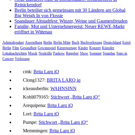
Reinickendorf
Berlin beteiligt sich gemeinsam mit 30 Ländern am Global
Big Weigh In von Flossie
Spandauer Altstadtfest: Winzer, Weine und Gaumenfreuden
Familie, Mut und Unternehmergeist: Neuer REWE-Markt
eröffnet in Wittenau
Admiralspalast
Ausstellung
Berlin
Berlin Mitte
Buch
Buchverlosung
Deutschland
Estrel
Berlin
Film
Gesundheit
Gewinnspiel
Kiezreportage
Kinder
Konzert
Künstler
Lokalnachrichten
Musik
Neukölln
Pankow
Ratgeber
Show
Sommer
Spandau
Stars in
Concert
Verlosung
cmk:
Brita Larq iQ
Clong1327:
BRITA LARQ iq
ickeausberlin:
WAHNSINN
Kohli079165:
Stichwort „Brita Larq iQ“
Arequipena:
Brita Larq iQ
Lori:
Brita Larq iQ
Pumpe:
Stichwort „Brita Larq iQ“
Memmingen:
Brita Larq iQ