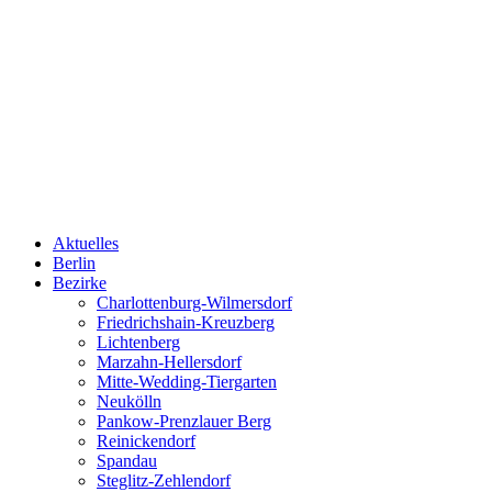
Aktuelles
Berlin
Bezirke
Charlottenburg-Wilmersdorf
Friedrichshain-Kreuzberg
Lichtenberg
Marzahn-Hellersdorf
Mitte-Wedding-Tiergarten
Neukölln
Pankow-Prenzlauer Berg
Reinickendorf
Spandau
Steglitz-Zehlendorf