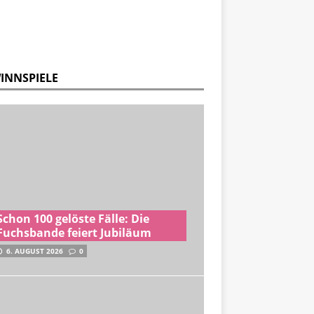
INNSPIELE
Schon 100 gelöste Fälle: Die
Fuchsbande feiert Jubiläum
6. AUGUST 2026
0