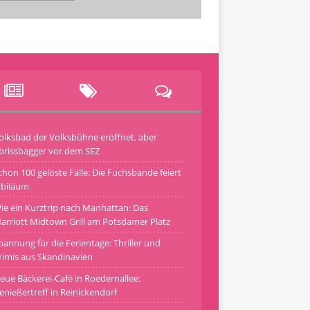
olksbad der Volksbühne eröffnet, aber
brissbagger vor dem SEZ
chon 100 gelöste Fälle: Die Fuchsbande feiert
ubiläum
ie ein Kurztrip nach Manhattan: Das
arriott Midtown Grill am Potsdamer Platz
pannung für die Ferientage: Thriller und
rimis aus Skandinavien
eue Bäckerei-Café in Roedernallee:
enießertreff in Reinickendorf