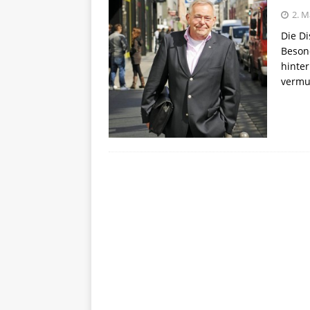
2. M
Die Di
Beson
hinter
vermu