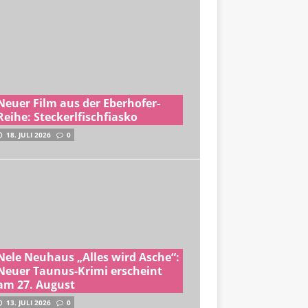
Neuer Film aus der Eberhofer-
Reihe: Steckerlfischfiasko
18. JULI 2026
0
Nele Neuhaus „Alles wird Asche“:
Neuer Taunus-Krimi erscheint
am 27. August
13. JULI 2026
0