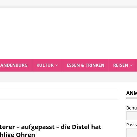
RANDENBURG
KULTUR
ESSEN & TRINKEN
REISEN
ANM
Benu
Pass
terer – aufgepasst – die Distel hat
hlige Ohren