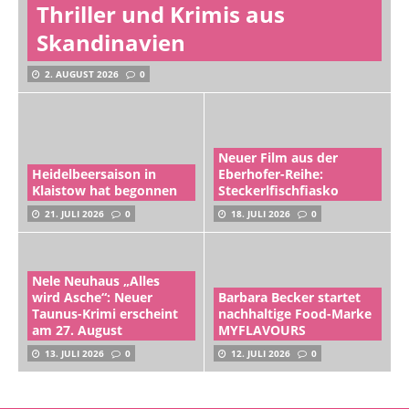
Thriller und Krimis aus
Skandinavien
2. AUGUST 2026
0
Neuer Film aus der
Heidelbeersaison in
Eberhofer-Reihe:
Klaistow hat begonnen
Steckerlfischfiasko
21. JULI 2026
0
18. JULI 2026
0
Nele Neuhaus „Alles
wird Asche“: Neuer
Barbara Becker startet
Taunus-Krimi erscheint
nachhaltige Food-Marke
am 27. August
MYFLAVOURS
13. JULI 2026
0
12. JULI 2026
0