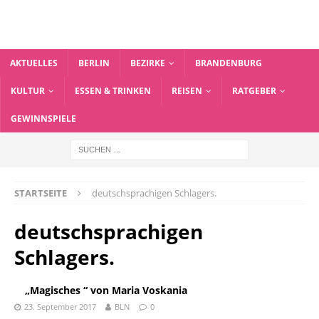
AKTUELLES
BERLIN
BEZIRKE
BRANDENBURG
KULTUR
ESSEN & TRINKEN
REISEN
RATGEBER
GEWINNSPIELE
STARTSEITE
deutschsprachigen Schlagers.
deutschsprachigen
Schlagers.
„Magisches “ von Maria Voskania
23. September 2017
BLN
0