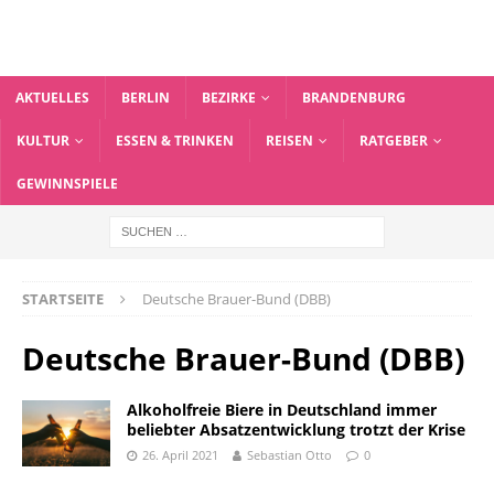
AKTUELLES
BERLIN
BEZIRKE
BRANDENBURG
KULTUR
ESSEN & TRINKEN
REISEN
RATGEBER
GEWINNSPIELE
STARTSEITE
Deutsche Brauer-Bund (DBB)
Deutsche Brauer-Bund (DBB)
Alkoholfreie Biere in Deutschland immer
beliebter Absatzentwicklung trotzt der Krise
26. April 2021
Sebastian Otto
0