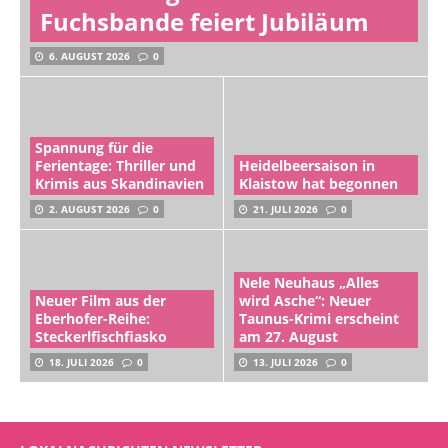
Fuchsbande feiert Jubiläum
6. AUGUST 2026
0
Spannung für die
Ferientage: Thriller und
Heidelbeersaison in
Krimis aus Skandinavien
Klaistow hat begonnen
2. AUGUST 2026
0
21. JULI 2026
0
Nele Neuhaus „Alles
Neuer Film aus der
wird Asche“: Neuer
Eberhofer-Reihe:
Taunus-Krimi erscheint
Steckerlfischfiasko
am 27. August
18. JULI 2026
0
13. JULI 2026
0