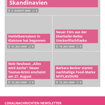
Skandinavien
2. AUGUST 2026
0
Neuer Film aus der
Heidelbeersaison in
Eberhofer-Reihe:
Klaistow hat begonnen
Steckerlfischfiasko
21. JULI 2026
0
18. JULI 2026
0
Nele Neuhaus „Alles
wird Asche“: Neuer
Barbara Becker startet
Taunus-Krimi erscheint
nachhaltige Food-Marke
am 27. August
MYFLAVOURS
13. JULI 2026
0
12. JULI 2026
0
LOKALNACHRICHTEN NEWSLETTER