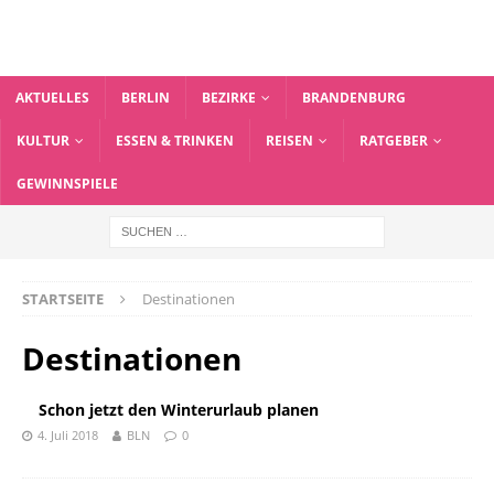
AKTUELLES
BERLIN
BEZIRKE
BRANDENBURG
KULTUR
ESSEN & TRINKEN
REISEN
RATGEBER
GEWINNSPIELE
STARTSEITE
Destinationen
Destinationen
Schon jetzt den Winterurlaub planen
4. Juli 2018
BLN
0