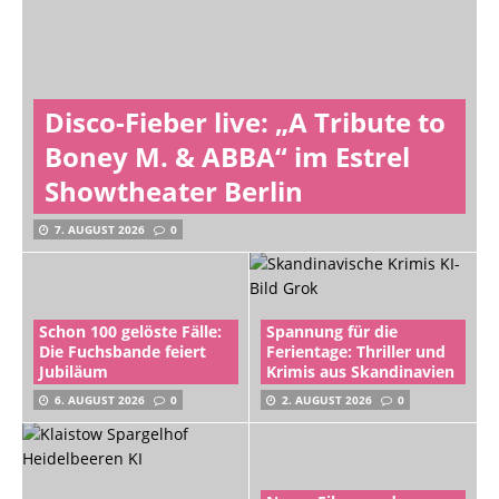
Disco-Fieber live: „A Tribute to
Boney M. & ABBA“ im Estrel
Showtheater Berlin
7. AUGUST 2026
0
Schon 100 gelöste Fälle:
Spannung für die
Die Fuchsbande feiert
Ferientage: Thriller und
Jubiläum
Krimis aus Skandinavien
6. AUGUST 2026
0
2. AUGUST 2026
0