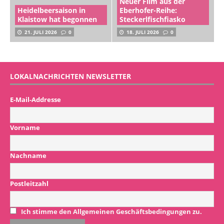
Neuer Film aus der
Heidelbeersaison in
Eberhofer-Reihe:
Klaistow hat begonnen
Steckerlfischfiasko
21. JULI 2026
0
18. JULI 2026
0
LOKALNACHRICHTEN NEWSLETTER
E-Mail-Addresse
Vorname
Nachname
Postleitzahl
Ich stimme den Allgemeinen Geschäftsbedingungen zu.