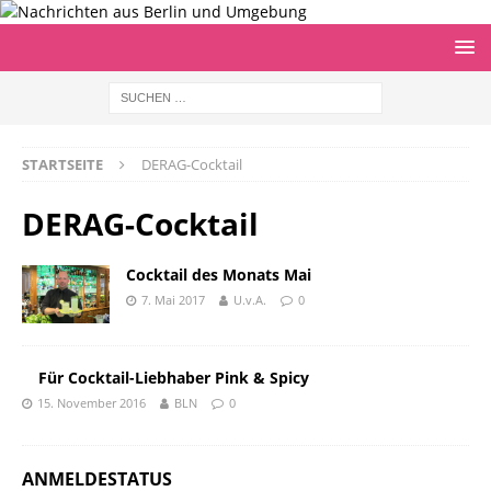
STARTSEITE
DERAG-Cocktail
DERAG-Cocktail
Cocktail des Monats Mai
7. Mai 2017
U.v.A.
0
Für Cocktail-Lieb­haber Pink & Spicy
15. November 2016
BLN
0
ANMELDESTATUS