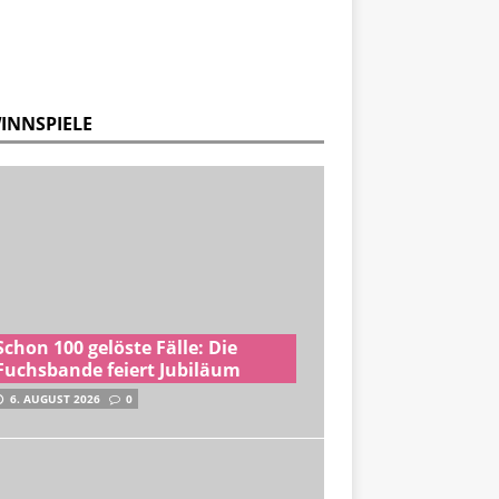
INNSPIELE
Schon 100 gelöste Fälle: Die
Fuchsbande feiert Jubiläum
6. AUGUST 2026
0