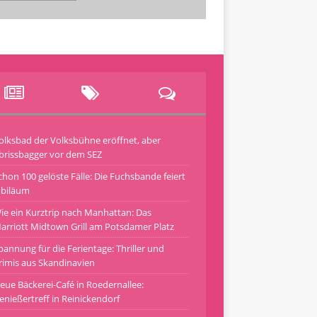
olksbad der Volksbühne eröffnet, aber
brissbagger vor dem SEZ
chon 100 gelöste Fälle: Die Fuchsbande feiert
ubiläum
ie ein Kurztrip nach Manhattan: Das
arriott Midtown Grill am Potsdamer Platz
pannung für die Ferientage: Thriller und
rimis aus Skandinavien
eue Bäckerei-Café in Roedernallee:
enießertreff in Reinickendorf