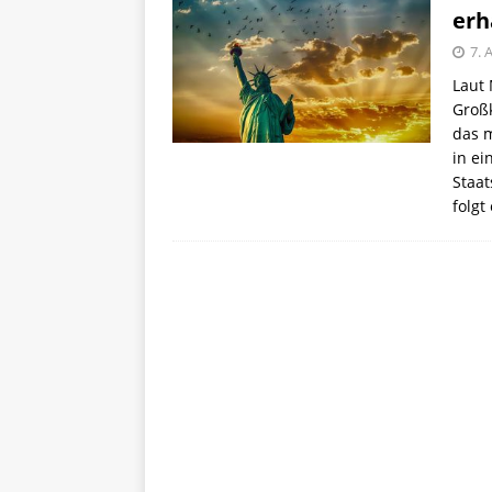
erh
7. 
Laut 
Großk
das m
in ei
Staat
folg