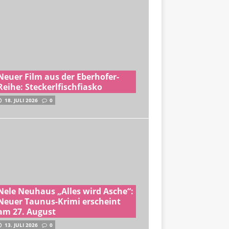
Neuer Film aus der Eberhofer-
Reihe: Steckerlfischfiasko
18. JULI 2026
0
Nele Neuhaus „Alles wird Asche“:
Neuer Taunus-Krimi erscheint
am 27. August
13. JULI 2026
0