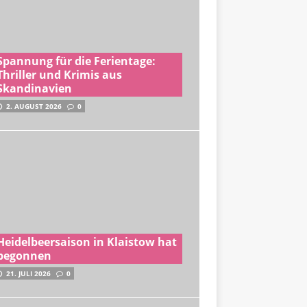
Spannung für die Ferientage:
Thriller und Krimis aus
Skandinavien
2. AUGUST 2026
0
Heidelbeersaison in Klaistow hat
begonnen
21. JULI 2026
0