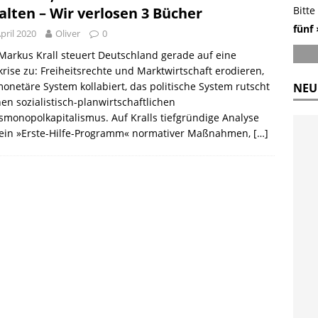
alten – Wir verlosen 3 Bücher
Bitte
fünf 
April 2020
Oliver
0
Markus Krall steuert Deutschland gerade auf eine
rise zu: Freiheitsrechte und Marktwirtschaft erodieren,
onetäre System kollabiert, das politische System rutscht
NEU
nen sozialistisch-planwirtschaftlichen
smonopolkapitalismus. Auf Kralls tiefgründige Analyse
t ein »Erste-Hilfe-Programm« normativer Maßnahmen,
[…]