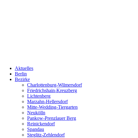
Aktuelles
Berlin
Bezirke
Charlottenburg-Wilmersdorf
Friedrichshain-Kreuzberg
Lichtenberg
Marzahn-Hellersdorf
Mitte-Wedding-Tiergarten
Neukölln
Pankow-Prenzlauer Berg
Reinickendorf
Spandau
Steglitz-Zehlendorf