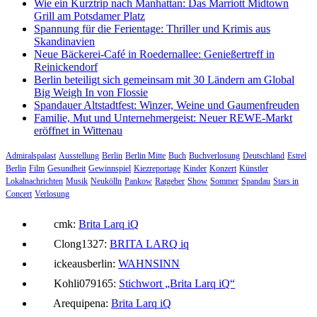
Wie ein Kurztrip nach Manhattan: Das Marriott Midtown
Grill am Potsdamer Platz
Spannung für die Ferientage: Thriller und Krimis aus
Skandinavien
Neue Bäckerei-Café in Roedernallee: Genießertreff in
Reinickendorf
Berlin beteiligt sich gemeinsam mit 30 Ländern am Global
Big Weigh In von Flossie
Spandauer Altstadtfest: Winzer, Weine und Gaumenfreuden
Familie, Mut und Unternehmergeist: Neuer REWE-Markt
eröffnet in Wittenau
Admiralspalast
Ausstellung
Berlin
Berlin Mitte
Buch
Buchverlosung
Deutschland
Estrel
Berlin
Film
Gesundheit
Gewinnspiel
Kiezreportage
Kinder
Konzert
Künstler
Lokalnachrichten
Musik
Neukölln
Pankow
Ratgeber
Show
Sommer
Spandau
Stars in
Concert
Verlosung
cmk:
Brita Larq iQ
Clong1327:
BRITA LARQ iq
ickeausberlin:
WAHNSINN
Kohli079165:
Stichwort „Brita Larq iQ“
Arequipena:
Brita Larq iQ