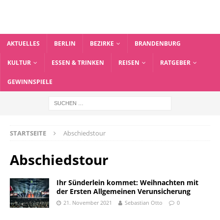
AKTUELLES
BERLIN
BEZIRKE
BRANDENBURG
KULTUR
ESSEN & TRINKEN
REISEN
RATGEBER
GEWINNSPIELE
STARTSEITE
Abschiedstour
Abschiedstour
Ihr Sünderlein kommet: Weihnachten mit
der Ersten Allgemeinen Verunsicherung
21. November 2021
Sebastian Otto
0