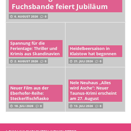
Fuchsbande feiert Jubiläum
6. AUGUST 2026
0
Spannung für die
Ferientage: Thriller und
Heidelbeersaison in
Krimis aus Skandinavien
Klaistow hat begonnen
2. AUGUST 2026
0
21. JULI 2026
0
Nele Neuhaus „Alles
Neuer Film aus der
wird Asche“: Neuer
Eberhofer-Reihe:
Taunus-Krimi erscheint
Steckerlfischfiasko
am 27. August
18. JULI 2026
0
13. JULI 2026
0