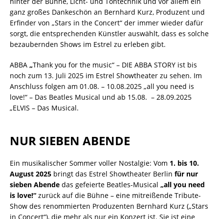
hinter der Bühne, Licht- und Tontechnik und vor allem ein
ganz großes Dankeschön an Bernhard Kurz, Produzent und
Erfinder von „Stars in the Concert“ der immer wieder dafür
sorgt, die entsprechenden Künstler auswählt, dass es solche
bezaubernden Shows im Estrel zu erleben gibt.
ABBA
„
Thank you for the music“ – DIE ABBA STORY ist bis
noch zum 13. Juli 2025 im Estrel Showtheater zu sehen. Im
Anschluss folgen am 01.08. – 10.08.2025 „all you need is
love!“ – Das Beatles Musical und ab 15.08. – 28.09.2025
„ELVIS – Das Musical.
NUR SIEBEN ABENDE
Ein musikalischer Sommer voller Nostalgie: Vom
1. bis 10.
August 2025
bringt das Estrel Showtheater Berlin
für nur
sieben Abende
das gefeierte Beatles-Musical
„all you need
is love!“
zurück auf die Bühne – eine mitreißende Tribute-
Show des renommierten Produzenten Bernhard Kurz („Stars
in Concert“), die mehr als nur ein Konzert ist. Sie ist eine