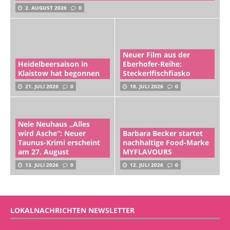
2. AUGUST 2026
0
Neuer Film aus der
Heidelbeersaison in
Eberhofer-Reihe:
Klaistow hat begonnen
Steckerlfischfiasko
21. JULI 2026
0
18. JULI 2026
0
Nele Neuhaus „Alles
wird Asche“: Neuer
Barbara Becker startet
Taunus-Krimi erscheint
nachhaltige Food-Marke
am 27. August
MYFLAVOURS
13. JULI 2026
0
12. JULI 2026
0
LOKALNACHRICHTEN NEWSLETTER