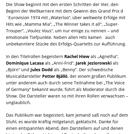
Die Show beginnt mit den ersten Schritten der Vier, den
Beginn der Weltkarriere mit dem Gewinn des Grand Prix d
´Eurovision 1974 mit „Waterloo“, über weltweite Erfolge mit
Hits wie „Mamma Mia“, „The Winner takes it all“, „Super-
Trouper“, „Voulez Vous“, um nur einige zu nennen – und
emotionale Tiefpunkte. Neben allen Hits kamen auch
unbekanntere Stücke des Erfolgs-Quartetts zur Aufführung.
In den Titelrollen begeistern
Rachel Hiew
als „Agnetha“,
Dominique Lacasa
als „Anni-Frid“,
Jarek Jeziorowski
als
„Björn“ und
Jules Dodd
als „Benny“. Der schwedische
Musicaldarsteller
Petter Bjällö
, der einem großen Publikum
unter anderem auch durch seine Teilnahme bei „The Voice
of Germany“ bekannt wurde, führt als Moderator durch die
Show. Die Darsteller waren so mit ihren Rollen verwachsen –
unglaublich.
Das Publikum war begeistert, kam Jemand saß noch auf dem
Stuhl, es wurde kräftig mitgetanzt, geklatscht. Danke für
einen entspannten Abend, den Darstellern auf und denen