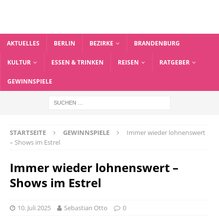
AKTUELLES
BERLIN
BEZIRKE
BRANDENBURG
KULTUR
ESSEN & TRINKEN
REISEN
RATGEBER
GEWINNSPIELE
STARTSEITE
GEWINNSPIELE
Immer wieder lohnenswert
– Shows im Estrel
Immer wieder lohnenswert –
Shows im Estrel
10. Juli 2025
Sebastian Otto
0