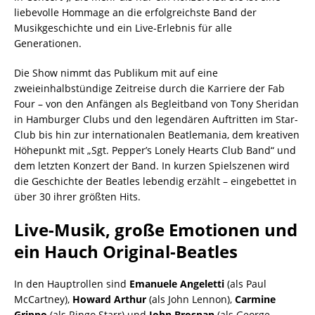
liebevolle Hommage an die erfolgreichste Band der
Musikgeschichte und ein Live-Erlebnis für alle
Generationen.
Die Show nimmt das Publikum mit auf eine
zweieinhalbstündige Zeitreise durch die Karriere der Fab
Four – von den Anfängen als Begleitband von Tony Sheridan
in Hamburger Clubs und den legendären Auftritten im Star-
Club bis hin zur internationalen Beatlemania, dem kreativen
Höhepunkt mit „Sgt. Pepper’s Lonely Hearts Club Band“ und
dem letzten Konzert der Band. In kurzen Spielszenen wird
die Geschichte der Beatles lebendig erzählt – eingebettet in
über 30 ihrer größten Hits.
Live-Musik, große Emotionen und
ein Hauch Original-Beatles
In den Hauptrollen sind
Emanuele Angeletti
(als Paul
McCartney),
Howard Arthur
(als John Lennon),
Carmine
Grippo
(als Ringo Starr) und
John Brosnan
(als George