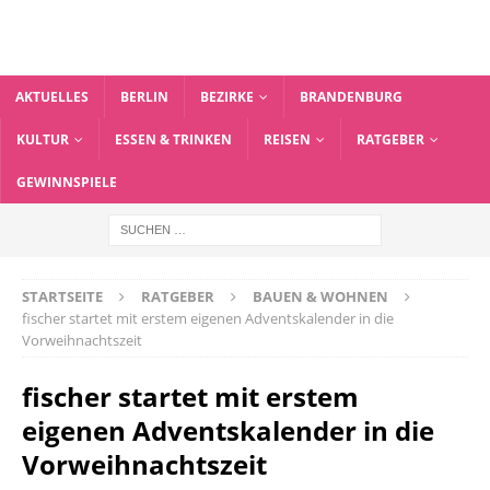
AKTUELLES
BERLIN
BEZIRKE
BRANDENBURG
KULTUR
ESSEN & TRINKEN
REISEN
RATGEBER
GEWINNSPIELE
STARTSEITE
RATGEBER
BAUEN & WOHNEN
fischer startet mit erstem eigenen Adventskalender in die
Vorweihnachtszeit
fischer startet mit erstem
eigenen Adventskalender in die
Vorweihnachtszeit