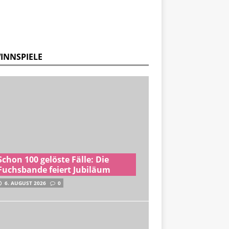
INNSPIELE
Schon 100 gelöste Fälle: Die
Fuchsbande feiert Jubiläum
6. AUGUST 2026
0