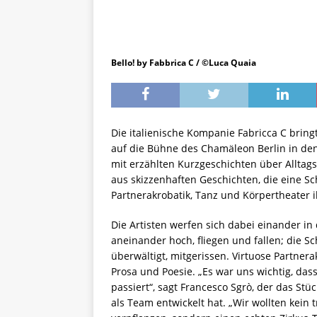
Bello! by Fabbrica C / ©Luca Quaia
Die italienische Kompanie Fabricca C bring
auf die Bühne des Chamäleon Berlin in de
mit erzählten Kurzgeschichten über Alltag
aus skizzenhaften Geschichten, die eine Sc
Partnerakrobatik, Tanz und Körpertheater il
Die Artisten werfen sich dabei einander in
aneinander hoch, fliegen und fallen; die
überwältigt, mitgerissen. Virtuose Partner
Prosa und Poesie. „Es war uns wichtig, dass
passiert“, sagt Francesco Sgrò, der das St
als Team entwickelt hat. „Wir wollten kein 