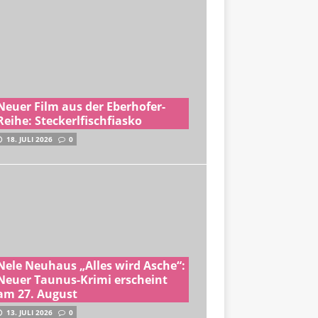
Neuer Film aus der Eberhofer-
Reihe: Steckerlfischfiasko
18. JULI 2026
0
Nele Neuhaus „Alles wird Asche“:
Neuer Taunus-Krimi erscheint
am 27. August
13. JULI 2026
0