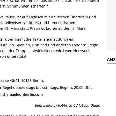
xt erschaffen – er soll das Stück nicht auflösen, sondern
ern, Stimmungen schaffen.“
e Pause, ist auf Englisch mit deutschen Übertiteln und
mit teilweiser Nacktheit und humoristischen
m 19. März statt, Previews laufen ab dem 3. März.
ker übernimmt die Texte, ergänzt durch ein
s Italien, Spanien, Finnland und anderen Ländern. Regie
tiv mit der Truppe entwickelte; es wird vom Netzwerk
on unterstützt.
ANZ
raße 40/41, 10178 Berlin.
er Regel donnerstags bis sonntags, Beginn: 20:00 Uhr.
er
chamaeleonberlin.com
Bild: Bello! by Fabbrica C / ©Luca Quaia