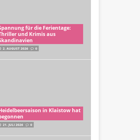
Spannung für die Ferientage:
Thriller und Krimis aus
Skandinavien
2. AUGUST 2026
0
Heidelbeersaison in Klaistow hat
begonnen
21. JULI 2026
0