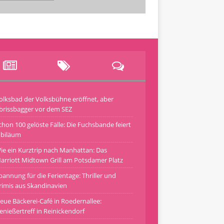
olksbad der Volksbühne eröffnet, aber
brissbagger vor dem SEZ
chon 100 gelöste Fälle: Die Fuchsbande feiert
ubiläum
ie ein Kurztrip nach Manhattan: Das
arriott Midtown Grill am Potsdamer Platz
pannung für die Ferientage: Thriller und
rimis aus Skandinavien
eue Bäckerei-Café in Roedernallee:
enießertreff in Reinickendorf