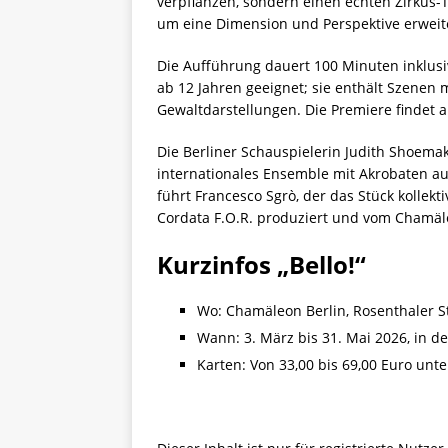
verpflanzen, sondern einen echten Zirkus-Te
um eine Dimension und Perspektive erweit
Die Aufführung dauert 100 Minuten inklusiv
ab 12 Jahren geeignet; sie enthält Szenen 
Gewaltdarstellungen. Die Premiere findet a
Die Berliner Schauspielerin Judith Shoema
internationales Ensemble mit Akrobaten au
führt Francesco Sgrò, der das Stück kollek
Cordata F.O.R. produziert und vom Chamäle
Kurzinfos „Bello!“
Wo: Chamäleon Berlin, Rosenthaler St
Wann: 3. März bis 31. Mai 2026, in d
Karten: Von 33,00 bis 69,00 Euro unt