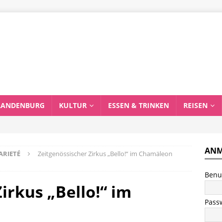
RANDENBURG
KULTUR
ESSEN & TRINKEN
REISEN
ANM
ARIETÉ
Zeitgenössischer Zirkus „Bello!“ im Chamäleon
Benu
irkus „Bello!“ im
Pass