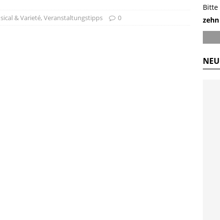
Bitte
ical & Varieté
,
Veranstaltungstipps
0
zehn
NEU