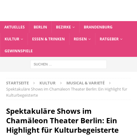
AKTUELLES
BERLIN
BEZIRKE
BRANDENBURG
KULTUR
ESSEN & TRINKEN
REISEN
RATGEBER
GEWINNSPIELE
STARTSEITE
KULTUR
MUSICAL & VARIETÉ
Spektakuläre Shows im Chamäleon Theater Berlin: Ein Highlight für
Kulturbegeisterte
Spektakuläre Shows im
Chamäleon Theater Berlin: Ein
Highlight für Kulturbegeisterte