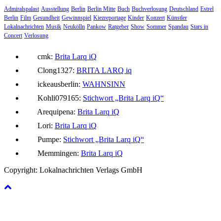
Admiralspalast
Ausstellung
Berlin
Berlin Mitte
Buch
Buchverlosung
Deutschland
Estrel
Berlin
Film
Gesundheit
Gewinnspiel
Kiezreportage
Kinder
Konzert
Künstler
Lokalnachrichten
Musik
Neukölln
Pankow
Ratgeber
Show
Sommer
Spandau
Stars in
Concert
Verlosung
cmk:
Brita Larq iQ
Clong1327:
BRITA LARQ iq
ickeausberlin:
WAHNSINN
Kohli079165:
Stichwort „Brita Larq iQ“
Arequipena:
Brita Larq iQ
Lori:
Brita Larq iQ
Pumpe:
Stichwort „Brita Larq iQ“
Memmingen:
Brita Larq iQ
Copyright: Lokalnachrichten Verlags GmbH