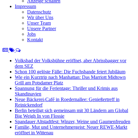
Anzeige schalten
Impressum
Datenschutz
Wir über Uns
Unser Team
Unsere Partner
Jobs
Kontakt
Volksbad der Volksbühne eröffnet, aber Abrissbagger vor
dem SEZ
Schon 100 gelöste Fälle: Die Fuchsbande feiert Jubiläum
Wie ein Kurztrip nach Manhattan: Das Marriott Midtown
Grill am Potsdamer Platz
Spannung für die Ferientage: Thriller und Krimis aus
Skandinavien
Neue Bäckerei-Café in Roedernallee: Genießertreff in
Reinickendorf
Berlin beteiligt sich gemeinsam mit 30 Ländern am Global
Big Weigh In von Flossie
Spandauer Altstadtfest: Winzer, Weine und Gaumenfreuden
Familie, Mut und Unternehmergeist: Neuer REWE-Markt
eröffnet in Wittenau