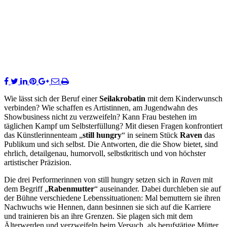
Wie lässt sich der Beruf einer
Seilakrobatin
mit dem Kinderwunsch
verbinden? Wie schaffen es Artistinnen, am Jugendwahn des
Showbusiness nicht zu verzweifeln? Kann Frau bestehen im
täglichen Kampf um Selbsterfüllung? Mit diesen Fragen konfrontiert
das Künstlerinnenteam „
still hungry
“ in seinem Stück
Raven
das
Publikum und sich selbst. Die Antworten, die die Show bietet, sind
ehrlich, detailgenau, humorvoll, selbstkritisch und von höchster
artistischer Präzision.
Die drei Performerinnen von still hungry setzen sich in
Raven
mit
dem Begriff „
Rabenmutter
“ auseinander. Dabei durchleben sie auf
der Bühne verschiedene Lebenssituationen: Mal bemuttern sie ihren
Nachwuchs wie Hennen, dann besinnen sie sich auf die Karriere
und trainieren bis an ihre Grenzen. Sie plagen sich mit dem
Älterwerden und verzweifeln beim Versuch, als berufstätige Mütter