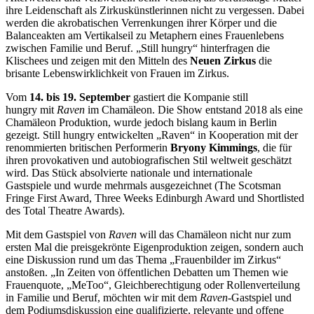
ihre Leidenschaft als Zirkuskünstlerinnen nicht zu vergessen. Dabei
werden die akrobatischen Verrenkungen ihrer Körper und die
Balanceakten am Vertikalseil zu Metaphern eines Frauenlebens
zwischen Familie und Beruf. „Still hungry“ hinterfragen die
Klischees und zeigen mit den Mitteln des
Neuen Zirkus
die
brisante Lebenswirklichkeit von Frauen im Zirkus.
Vom
14. bis 19. September
gastiert die Kompanie still
hungry mit
Raven
im Chamäleon. Die Show entstand 2018 als eine
Chamäleon Produktion, wurde jedoch bislang kaum in Berlin
gezeigt. Still hungry entwickelten „Raven“ in Kooperation mit der
renommierten britischen Performerin
Bryony Kimmings
, die für
ihren provokativen und autobiografischen Stil weltweit geschätzt
wird. Das Stück absolvierte nationale und internationale
Gastspiele und wurde mehrmals ausgezeichnet (The Scotsman
Fringe First Award, Three Weeks Edinburgh Award und Shortlisted
des Total Theatre Awards).
Mit dem Gastspiel von
Raven
will das Chamäleon nicht nur zum
ersten Mal die preisgekrönte Eigenproduktion zeigen, sondern auch
eine Diskussion rund um das Thema „Frauenbilder im Zirkus“
anstoßen. „In Zeiten von öffentlichen Debatten um Themen wie
Frauenquote, „MeToo“, Gleichberechtigung oder Rollenverteilung
in Familie und Beruf, möchten wir mit dem
Raven
-Gastspiel und
dem Podiumsdiskussion eine qualifizierte, relevante und offene