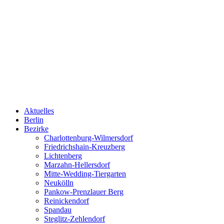
Aktuelles
Berlin
Bezirke
Charlottenburg-Wilmersdorf
Friedrichshain-Kreuzberg
Lichtenberg
Marzahn-Hellersdorf
Mitte-Wedding-Tiergarten
Neukölln
Pankow-Prenzlauer Berg
Reinickendorf
Spandau
Steglitz-Zehlendorf