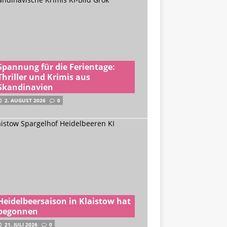
Spannung für die Ferientage:
Thriller und Krimis aus
Skandinavien
2. AUGUST 2026
0
Heidelbeersaison in Klaistow hat
begonnen
21. JULI 2026
0