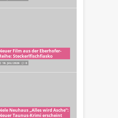
Neuer Film aus der Eberhofer-
Reihe: Steckerlfischfiasko
18. JULI 2026
0
Nele Neuhaus „Alles wird Asche“:
Neuer Taunus-Krimi erscheint