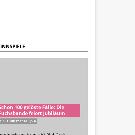
INNSPIELE
Schon 100 gelöste Fälle: Die
Fuchsbande feiert Jubiläum
6. AUGUST 2026
0