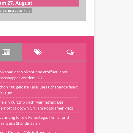
am 27. August
13. JULI 2026
0
olksbad der Volksbühne eröffnet, aber
brissbagger vor dem SEZ
chon 100 gelöste Fälle: Die Fuchsbande feiert
ubiläum
ie ein Kurztrip nach Manhattan: Das
arriott Midtown Grill am Potsdamer Platz
pannung für die Ferientage: Thriller und
rimis aus Skandinavien
eue Bäckerei-Café in Roedernallee: