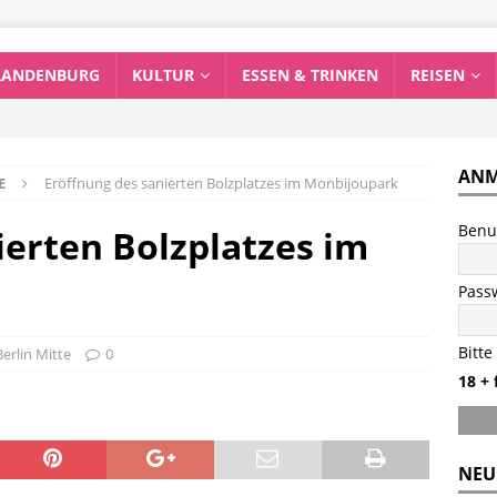
RANDENBURG
KULTUR
ESSEN & TRINKEN
REISEN
ANM
E
Eröffnung des sanierten Bolzplatzes im Monbijoupark
Benu
ierten Bolzplatzes im
Pass
Bitte
Berlin Mitte
0
18 + 
NEU