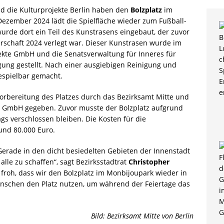
d die Kulturprojekte Berlin haben den
Bolzplatz
im
 Dezember 2024 lädt die Spielfläche wieder zum Fußball-
wurde dort ein Teil des Kunstrasens eingebaut, der zuvor
rschaft 2024 verlegt war. Dieser Kunstrasen wurde im
ekte GmbH und die Senatsverwaltung für Inneres für
ügung gestellt. Nach einer ausgiebigen Reinigung und
espielbar gemacht.
orbereitung des Platzes durch das Bezirksamt Mitte und
in GmbH gegeben. Zuvor musste der Bolzplatz aufgrund
gs verschlossen bleiben. Die Kosten für die
und 80.000 Euro.
. Gerade in den dicht besiedelten Gebieten der Innenstadt
alle zu schaffen“, sagt Bezirksstadtrat
Christopher
froh, dass wir den Bolzplatz im Monbijoupark wieder in
nschen den Platz nutzen, um während der Feiertage das
Bild: Bezirksamt Mitte von Berlin