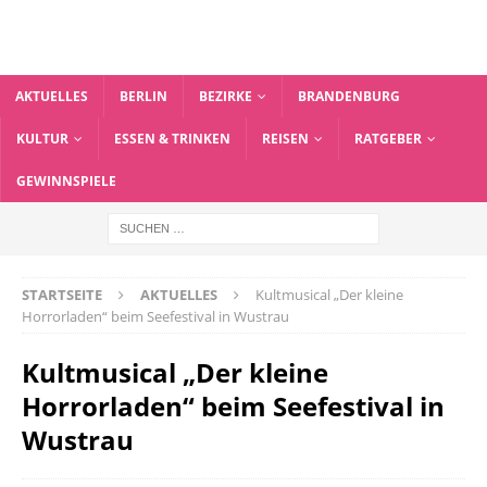
AKTUELLES
BERLIN
BEZIRKE
BRANDENBURG
KULTUR
ESSEN & TRINKEN
REISEN
RATGEBER
GEWINNSPIELE
STARTSEITE
AKTUELLES
Kultmusical „Der kleine
Horrorladen“ beim Seefestival in Wustrau
Kultmusical „Der kleine
Horrorladen“ beim Seefestival in
Wustrau