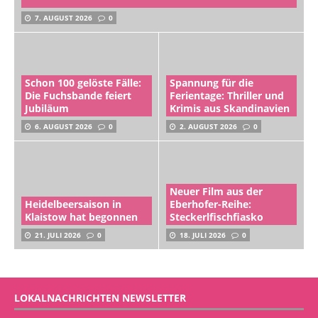
7. AUGUST 2026
0
Schon 100 gelöste Fälle:
Spannung für die
Die Fuchsbande feiert
Ferientage: Thriller und
Jubiläum
Krimis aus Skandinavien
6. AUGUST 2026
0
2. AUGUST 2026
0
Neuer Film aus der
Heidelbeersaison in
Eberhofer-Reihe:
Klaistow hat begonnen
Steckerlfischfiasko
21. JULI 2026
0
18. JULI 2026
0
LOKALNACHRICHTEN NEWSLETTER