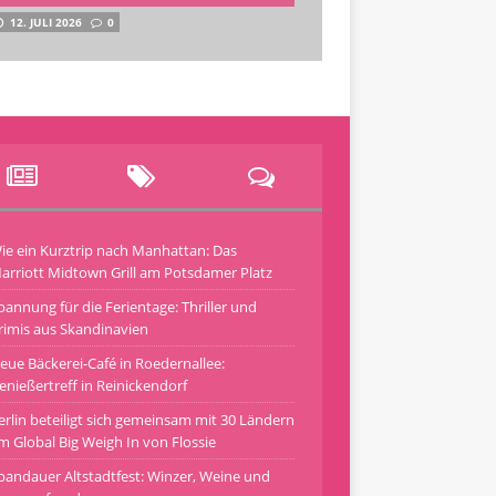
12. JULI 2026
0
ie ein Kurztrip nach Manhattan: Das
arriott Midtown Grill am Potsdamer Platz
pannung für die Ferientage: Thriller und
rimis aus Skandinavien
eue Bäckerei-Café in Roedernallee:
enießertreff in Reinickendorf
erlin beteiligt sich gemeinsam mit 30 Ländern
m Global Big Weigh In von Flossie
pandauer Altstadtfest: Winzer, Weine und