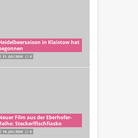
Heidelbeersaison in Klaistow hat
begonnen
21. JULI 2026
0
Neuer Film aus der Eberhofer-
Reihe: Steckerlfischfiasko
18. JULI 2026
0