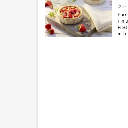
27.
Hurra
Hin u
Frost
mit e