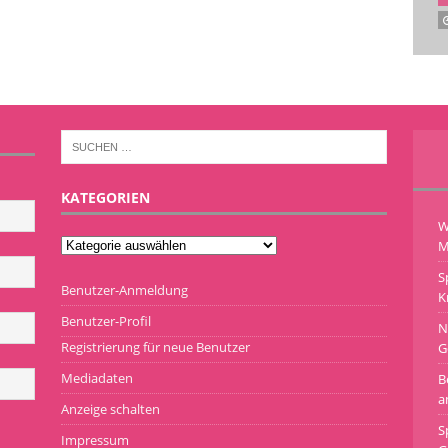
KATEGORIEN
W
M
S
Benutzer-Anmeldung
K
Benutzer-Profil
N
Registrierung für neue Benutzer
G
Mediadaten
B
a
Anzeige schalten
S
Impressum