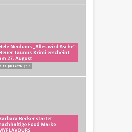
Nele Neuhaus „Alles wird Asche“:
Neuer Taunus-Krimi erscheint
am 27. August
13. JULI 2026
0
Barbara Becker startet
nachhaltige Food-Marke
MYFLAVOURS