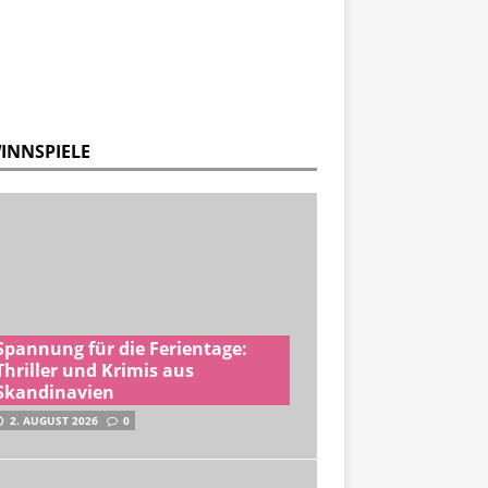
INNSPIELE
Spannung für die Ferientage:
Thriller und Krimis aus
Skandinavien
2. AUGUST 2026
0