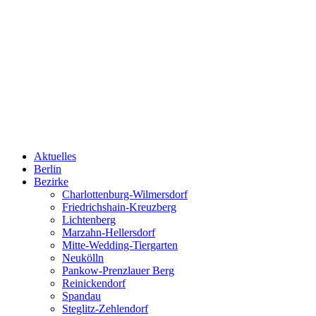
Aktuelles
Berlin
Bezirke
Charlottenburg-Wilmersdorf
Friedrichshain-Kreuzberg
Lichtenberg
Marzahn-Hellersdorf
Mitte-Wedding-Tiergarten
Neukölln
Pankow-Prenzlauer Berg
Reinickendorf
Spandau
Steglitz-Zehlendorf