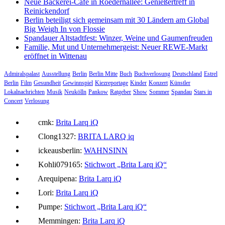
Neue Bäckerei-Café in Roedernallee: Genießertreff in
Reinickendorf
Berlin beteiligt sich gemeinsam mit 30 Ländern am Global
Big Weigh In von Flossie
Spandauer Altstadtfest: Winzer, Weine und Gaumenfreuden
Familie, Mut und Unternehmergeist: Neuer REWE-Markt
eröffnet in Wittenau
Admiralspalast
Ausstellung
Berlin
Berlin Mitte
Buch
Buchverlosung
Deutschland
Estrel
Berlin
Film
Gesundheit
Gewinnspiel
Kiezreportage
Kinder
Konzert
Künstler
Lokalnachrichten
Musik
Neukölln
Pankow
Ratgeber
Show
Sommer
Spandau
Stars in
Concert
Verlosung
cmk:
Brita Larq iQ
Clong1327:
BRITA LARQ iq
ickeausberlin:
WAHNSINN
Kohli079165:
Stichwort „Brita Larq iQ“
Arequipena:
Brita Larq iQ
Lori:
Brita Larq iQ
Pumpe:
Stichwort „Brita Larq iQ“
Memmingen:
Brita Larq iQ