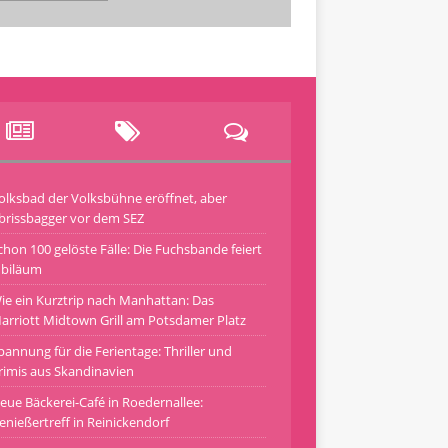
olksbad der Volksbühne eröffnet, aber
brissbagger vor dem SEZ
chon 100 gelöste Fälle: Die Fuchsbande feiert
ubiläum
ie ein Kurztrip nach Manhattan: Das
arriott Midtown Grill am Potsdamer Platz
pannung für die Ferientage: Thriller und
rimis aus Skandinavien
eue Bäckerei-Café in Roedernallee:
enießertreff in Reinickendorf