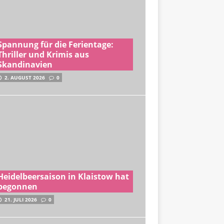
Spannung für die Ferientage:
Thriller und Krimis aus
Skandinavien
2. AUGUST 2026
0
Heidelbeersaison in Klaistow hat
begonnen
21. JULI 2026
0