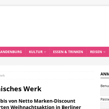
RANDENBURG
KULTUR
ESSEN & TRINKEN
REISEN
ANM
Werk
Benu
nisches Werk
Pass
bis von Netto Marken-Discount
rten Weihnachtsaktion in Berliner