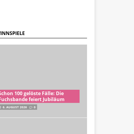
INNSPIELE
Schon 100 gelöste Fälle: Die
Fuchsbande feiert Jubiläum
6. AUGUST 2026
0