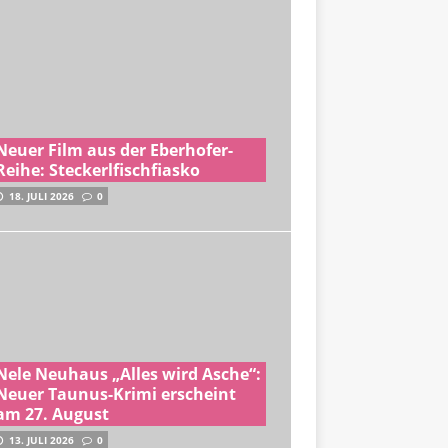
Neuer Film aus der Eberhofer-
Reihe: Steckerlfischfiasko
18. JULI 2026
0
Nele Neuhaus „Alles wird Asche“:
Neuer Taunus-Krimi erscheint
am 27. August
13. JULI 2026
0