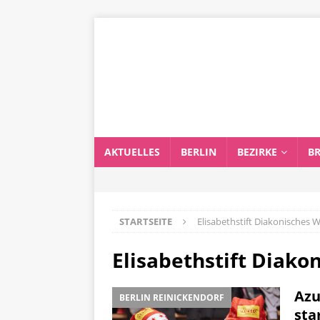
AKTUELLES
BERLIN
BEZIRKE
B
STARTSEITE
Elisabethstift Diakonisches 
Elisabethstift Diako
Azu
BERLIN REINICKENDORF
sta