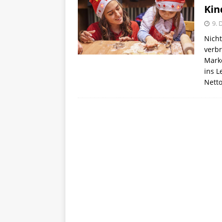
Kin
9. 
Nicht
verb
Marke
ins L
Nett