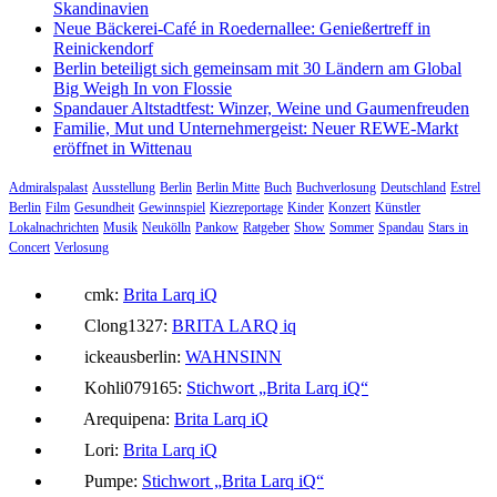
Skandinavien
Neue Bäckerei-Café in Roedernallee: Genießertreff in
Reinickendorf
Berlin beteiligt sich gemeinsam mit 30 Ländern am Global
Big Weigh In von Flossie
Spandauer Altstadtfest: Winzer, Weine und Gaumenfreuden
Familie, Mut und Unternehmergeist: Neuer REWE-Markt
eröffnet in Wittenau
Admiralspalast
Ausstellung
Berlin
Berlin Mitte
Buch
Buchverlosung
Deutschland
Estrel
Berlin
Film
Gesundheit
Gewinnspiel
Kiezreportage
Kinder
Konzert
Künstler
Lokalnachrichten
Musik
Neukölln
Pankow
Ratgeber
Show
Sommer
Spandau
Stars in
Concert
Verlosung
cmk:
Brita Larq iQ
Clong1327:
BRITA LARQ iq
ickeausberlin:
WAHNSINN
Kohli079165:
Stichwort „Brita Larq iQ“
Arequipena:
Brita Larq iQ
Lori:
Brita Larq iQ
Pumpe:
Stichwort „Brita Larq iQ“