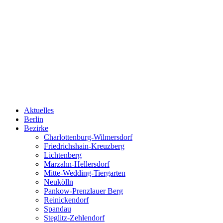
Aktuelles
Berlin
Bezirke
Charlottenburg-Wilmersdorf
Friedrichshain-Kreuzberg
Lichtenberg
Marzahn-Hellersdorf
Mitte-Wedding-Tiergarten
Neukölln
Pankow-Prenzlauer Berg
Reinickendorf
Spandau
Steglitz-Zehlendorf