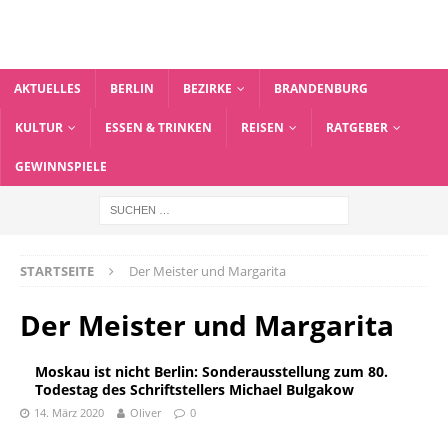
AKTUELLES
BERLIN
BEZIRKE
BRANDENBURG
KULTUR
ESSEN & TRINKEN
REISEN
RATGEBER
GEWINNSPIELE
STARTSEITE
Der Meister und Margarita
Der Meister und Margarita
Moskau ist nicht Berlin: Sonderausstellung zum 80.
Todestag des Schriftstellers Michael Bulgakow
14. März 2020
Oliver
0